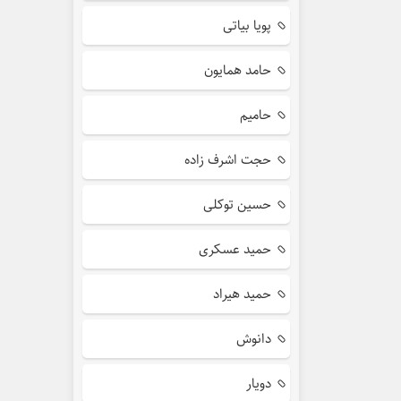
پویا بیاتی
حامد همایون
حامیم
حجت اشرف زاده
حسین توکلی
حمید عسکری
حمید هیراد
دانوش
دویار