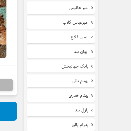
امیر عظیمی
امیرعباس گلاب
ایمان فلاح
ایوان بند
بابک جهانبخش
بهنام بانی
بهنام خدری
پازل بند
پدرام پالیز