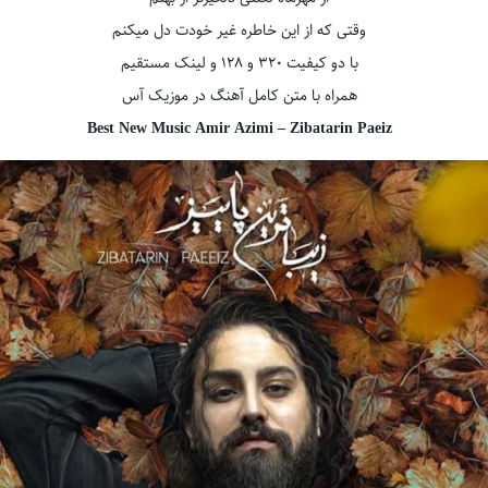
وقتی که از این خاطره غیر خودت دل میکنم
با دو کیفیت ۳۲۰ و ۱۲۸ و لینک مستقیم
همراه با متن کامل آهنگ در موزیک آس
Best New Music Amir Azimi – Zibatarin Paeiz