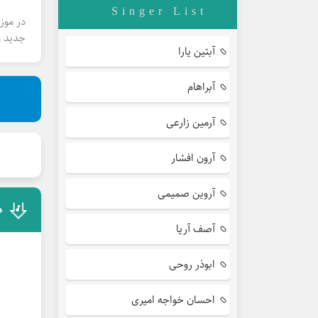
Singer List
در موز
جدید و
آبتین یارا
آبراهام
آرمین زارعی
آرون افشار
آروین صمیمی
د
آصف آریا
ابوذر روحی
احسان خواجه امیری