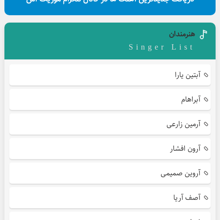
هنرمندان
Singer List
آبتین یارا
آبراهام
آرمین زارعی
آرون افشار
آروین صمیمی
آصف آریا