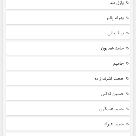
پازل بند
پدرام پالیز
پویا بیاتی
حامد همایون
حامیم
حجت اشرف زاده
حسین توکلی
حمید عسکری
حمید هیراد