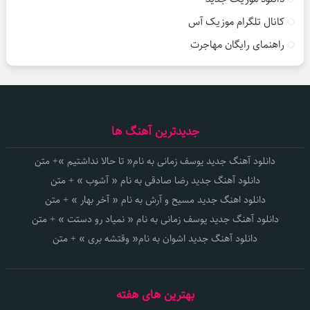
کانال تلگرام موزیک آس
راهنمای رایگان مهاجرت
جدیدترین آهنگ ها
دانلود آهنگ جدید یوسف زمانی به نام« تا حالا نداشتیم »+ متن
دانلود آهنگ جدید رضا صادقی به نام « آشوب » + متن
دانلود اهنگ جدید مسیح و آرش به نام « آخر بهار » + متن
دانلود آهنگ جدید یوسف زمانی به نام « نمیاد رو دستت » + متن
دانلود آهنگ جدید اشوان به نام« وقتشه بری » + متن
بهترین های هفته