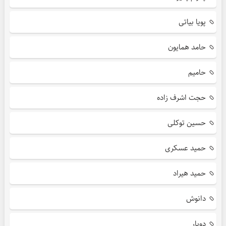
پویا بیاتی
حامد همایون
حامیم
حجت اشرف زاده
حسین توکلی
حمید عسکری
حمید هیراد
دانوش
دویار