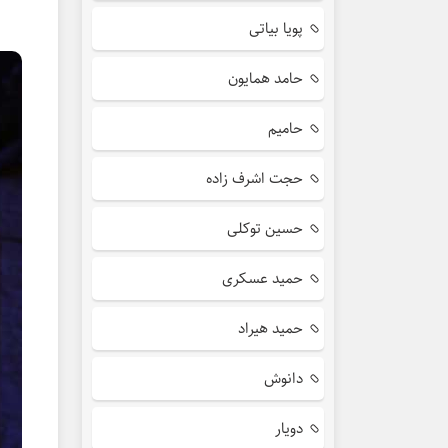
پویا بیاتی
حامد همایون
حامیم
حجت اشرف زاده
حسین توکلی
حمید عسکری
حمید هیراد
دانوش
دویار