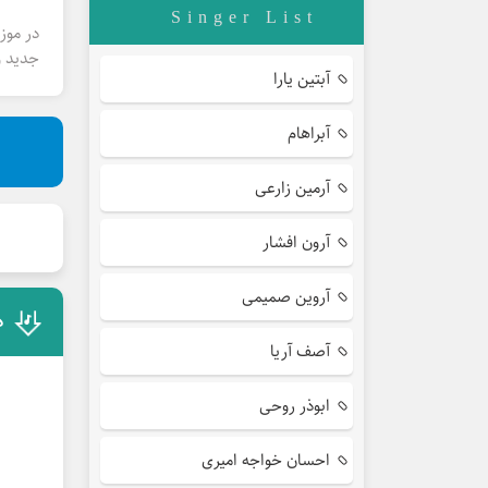
Singer List
در موز
جدید و
آبتین یارا
آبراهام
آرمین زارعی
آرون افشار
آروین صمیمی
د
آصف آریا
ابوذر روحی
احسان خواجه امیری