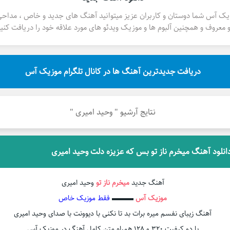
یک آس شما دوستان و کاربران عزیز میتوانید آهنگ های جدید و خاص ، مداح
 معروف و همچنین آلبوم ها و موزیک ویدئو های مورد علاقه خود را دریافت کنید
دریافت جدیدترین آهنگ ها در کانال تلگرام موزیک آس
نتایج آرشیو " وحید امیری "
انلود آهنگ میخرم ناز تو بس که عزیزه دلت وحید امیری
آهنگ جدید
میخرم ناز تو
وحید امیری
موزیک آس
▬▬▬
فقط موزیک خاص
آهنگ زیبای نفسم میره برات بد تا نکنی با دیوونت با صدای وحید امیری
با دو کیفیت ۳۲۰ و ۱۲۸ همراه متن کامل آهنگ در موزیک آس