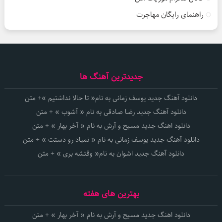
راهنمای رایگان مهاجرت
جدیدترین آهنگ ها
دانلود آهنگ جدید یوسف زمانی به نام« تا حالا نداشتیم »+ متن
دانلود آهنگ جدید رضا صادقی به نام « آشوب » + متن
دانلود اهنگ جدید مسیح و آرش به نام « آخر بهار » + متن
دانلود آهنگ جدید یوسف زمانی به نام « نمیاد رو دستت » + متن
دانلود آهنگ جدید اشوان به نام« وقتشه بری » + متن
بهترین های هفته
دانلود اهنگ جدید مسیح و آرش به نام « آخر بهار » + متن