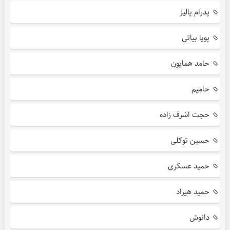
پدرام پالیز
پویا بیاتی
حامد همایون
حامیم
حجت اشرف زاده
حسین توکلی
حمید عسکری
حمید هیراد
دانوش