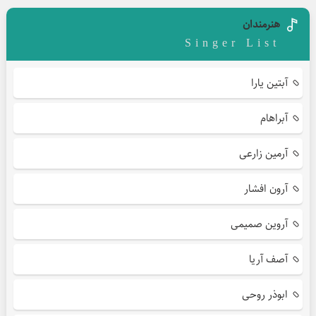
هنرمندان
Singer List
آبتین یارا
آبراهام
آرمین زارعی
آرون افشار
آروین صمیمی
آصف آریا
ابوذر روحی