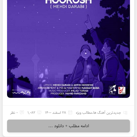
جدیدترین آهنگ ها
،
مطالب ویژه
28 اسفند 1400
1,082
0 نظر
ادامه مطلب + دانلود ...