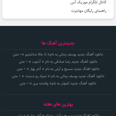
کانال تلگرام موزیک آس
راهنمای رایگان مهاجرت
جدیدترین آهنگ ها
دانلود آهنگ جدید یوسف زمانی به نام« تا حالا نداشتیم »+ متن
دانلود آهنگ جدید رضا صادقی به نام « آشوب » + متن
دانلود اهنگ جدید مسیح و آرش به نام « آخر بهار » + متن
دانلود آهنگ جدید یوسف زمانی به نام « نمیاد رو دستت » + متن
دانلود آهنگ جدید اشوان به نام« وقتشه بری » + متن
بهترین های هفته
دانلود اهنگ جدید مسیح و آرش به نام « آخر بهار » + متن