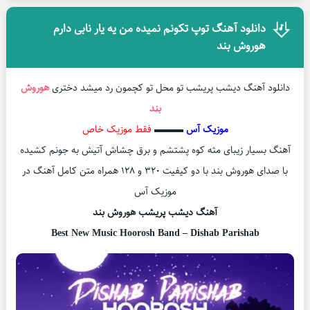
دانلود آهنگ توپ تکونم نمیده من یه یار نابی دارم
هوروش بند
دانلود آهنگ دیشب پریشب تو محل تو کچمون رد میشد دختری
هوروش
بند
موزیک آس
▬▬▬
فقط موزیک خاص
آهنگ بسیار زیبای مثه کوه پشتشم و برق چشاش آتیش به جونم کشیده
با صدای هوروش بند با دو کیفیت ۳۲۰ و ۱۲۸ همراه متن کامل آهنگ در
موزیک آس
آهنگ دیشب پریشب هوروش بند
Best New Music Hoorosh Band – Dishab Parishab