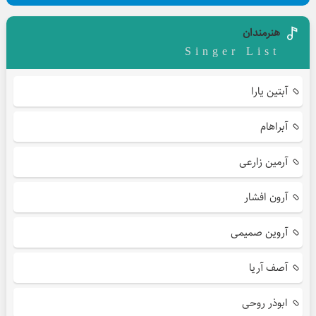
هنرمندان
Singer List
آبتین یارا
آبراهام
آرمین زارعی
آرون افشار
آروین صمیمی
آصف آریا
ابوذر روحی