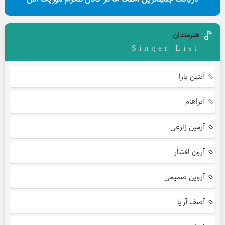
هنرمندان
Singer List
آبتین یارا
آبراهام
آرمین زارعی
آرون افشار
آروین صمیمی
آصف آریا