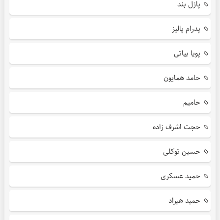
پازل بند
پدرام پالیز
پویا بیاتی
حامد همایون
حامیم
حجت اشرف زاده
حسین توکلی
حمید عسکری
حمید هیراد