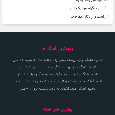
کانال تلگرام موزیک آس
راهنمای رایگان مهاجرت
جدیدترین آهنگ ها
دانلود آهنگ جدید یوسف زمانی به نام« تا حالا نداشتیم »+ متن
دانلود آهنگ جدید رضا صادقی به نام « آشوب » + متن
دانلود اهنگ جدید مسیح و آرش به نام « آخر بهار » + متن
دانلود آهنگ جدید یوسف زمانی به نام « نمیاد رو دستت » + متن
دانلود آهنگ جدید اشوان به نام« وقتشه بری » + متن
بهترین های هفته