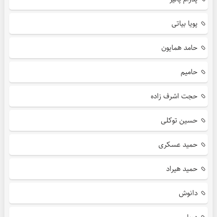
پویا بیاتی
حامد همایون
حامیم
حجت اشرف زاده
حسین توکلی
حمید عسکری
حمید هیراد
دانوش