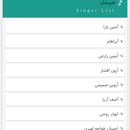
هنرمندان
Singer List
آبتین یارا
آبراهام
آرمین زارعی
آرون افشار
آروین صمیمی
آصف آریا
ابوذر روحی
احسان خواجه امیری