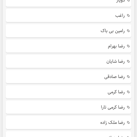
دویار
راغب
رامین بی باک
رضا بهرام
رضا شایان
رضا صادقی
رضا کرمی
رضا کرمی تارا
رضا ملک زاده