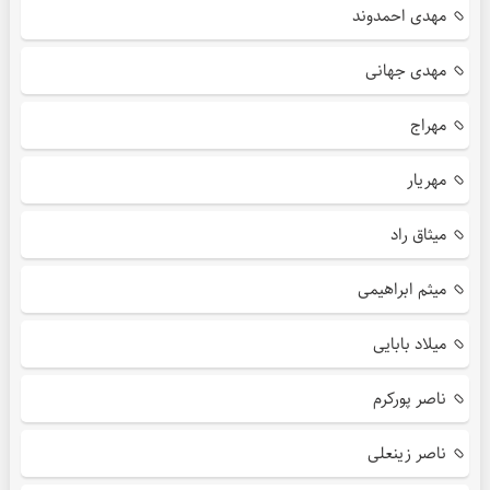
مهدی احمدوند
مهدی جهانی
مهراج
مهریار
میثاق راد
میثم ابراهیمی
میلاد بابایی
ناصر پورکرم
ناصر زینعلی