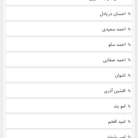
احسان دریادل
احمد سعیدی
احمد سلو
احمد صفایی
اشوان
افشین آذری
امو بند
امید افخم
امیر رشوند