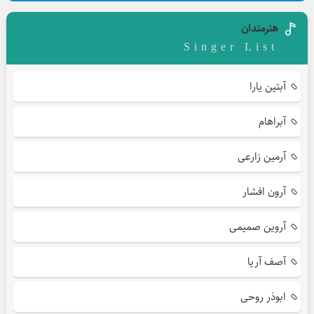
هنرمندان
Singer List
آبتین یارا
آبراهام
آرمین زارعی
آرون افشار
آروین صمیمی
آصف آریا
ابوذر روحی