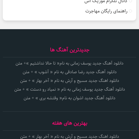
کانال تلگرام موزیک آس
راهنمای رایگان مهاجرت
جدیدترین آهنگ ها
دانلود آهنگ جدید یوسف زمانی به نام« تا حالا نداشتیم »+ متن
دانلود آهنگ جدید رضا صادقی به نام « آشوب » + متن
دانلود اهنگ جدید مسیح و آرش به نام « آخر بهار » + متن
دانلود آهنگ جدید یوسف زمانی به نام « نمیاد رو دستت » + متن
دانلود آهنگ جدید اشوان به نام« وقتشه بری » + متن
بهترین های هفته
دانلود اهنگ جدید مسیح و آرش به نام « آخر بهار » + متن