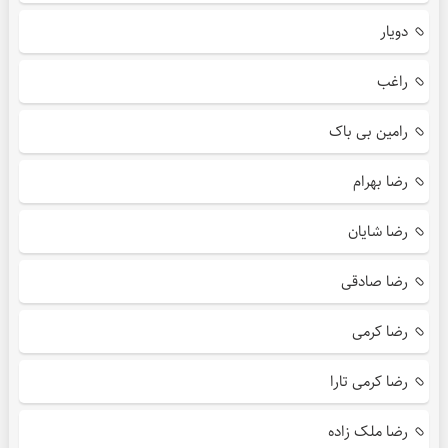
دویار
راغب
رامین بی باک
رضا بهرام
رضا شایان
رضا صادقی
رضا کرمی
رضا کرمی تارا
رضا ملک زاده