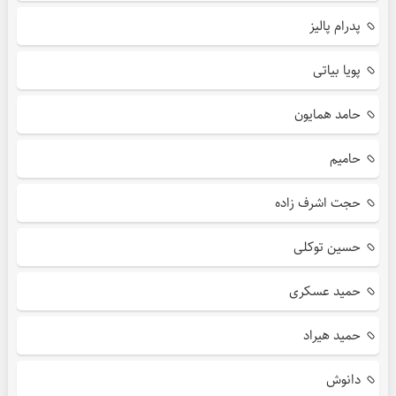
پدرام پالیز
پویا بیاتی
حامد همایون
حامیم
حجت اشرف زاده
حسین توکلی
حمید عسکری
حمید هیراد
دانوش