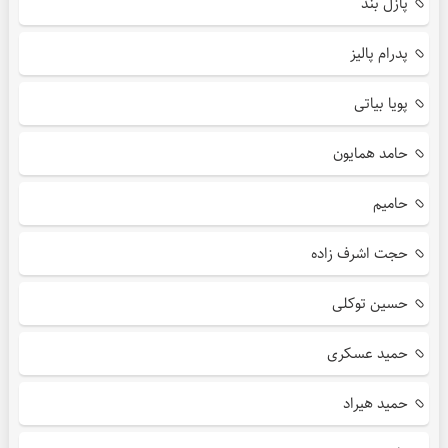
پازل بند
پدرام پالیز
پویا بیاتی
حامد همایون
حامیم
حجت اشرف زاده
حسین توکلی
حمید عسکری
حمید هیراد