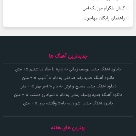
کانال تلگرام موزیک آس
راهنمای رایگان مهاجرت
جدیدترین آهنگ ها
دانلود آهنگ جدید یوسف زمانی به نام« تا حالا نداشتیم »+ متن
دانلود آهنگ جدید رضا صادقی به نام « آشوب » + متن
دانلود اهنگ جدید مسیح و آرش به نام « آخر بهار » + متن
دانلود آهنگ جدید یوسف زمانی به نام « نمیاد رو دستت » + متن
دانلود آهنگ جدید اشوان به نام« وقتشه بری » + متن
بهترین های هفته