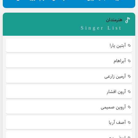
هنرمندان
Singer List
آبتین یارا
آبراهام
آرمین زارعی
آرون افشار
آروین صمیمی
آصف آریا
ابوذر روحی