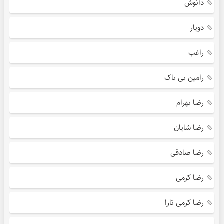
دانوش
دویار
راغب
رامین بی باک
رضا بهرام
رضا شایان
رضا صادقی
رضا کرمی
رضا کرمی تارا