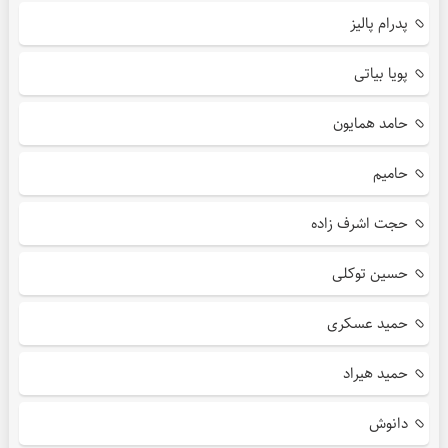
پدرام پالیز
پویا بیاتی
حامد همایون
حامیم
حجت اشرف زاده
حسین توکلی
حمید عسکری
حمید هیراد
دانوش