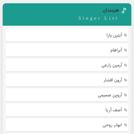
هنرمندان
Singer List
آبتین یارا
آبراهام
آرمین زارعی
آرون افشار
آروین صمیمی
آصف آریا
ابوذر روحی