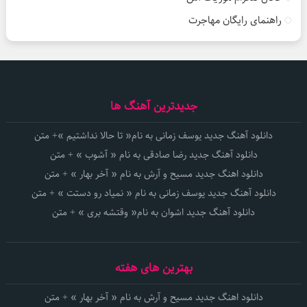
راهنمای رایگان مهاجرت
جدیدترین آهنگ ها
دانلود آهنگ جدید یوسف زمانی به نام« تا حالا نداشتیم »+ متن
دانلود آهنگ جدید رضا صادقی به نام « آشوب » + متن
دانلود اهنگ جدید مسیح و آرش به نام « آخر بهار » + متن
دانلود آهنگ جدید یوسف زمانی به نام « نمیاد رو دستت » + متن
دانلود آهنگ جدید اشوان به نام« وقتشه بری » + متن
بهترین های هفته
دانلود اهنگ جدید مسیح و آرش به نام « آخر بهار » + متن