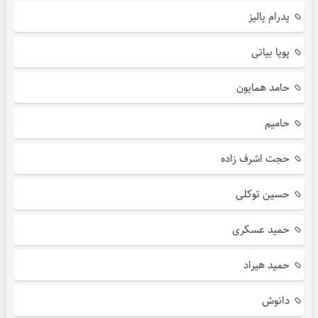
پدرام پالیز
پویا بیاتی
حامد همایون
حامیم
حجت اشرف زاده
حسین توکلی
حمید عسکری
حمید هیراد
دانوش