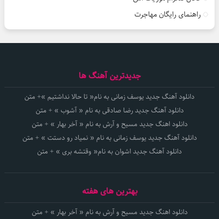
راهنمای رایگان مهاجرت
جدیدترین آهنگ ها
دانلود آهنگ جدید یوسف زمانی به نام« تا حالا نداشتیم »+ متن
دانلود آهنگ جدید رضا صادقی به نام « آشوب » + متن
دانلود اهنگ جدید مسیح و آرش به نام « آخر بهار » + متن
دانلود آهنگ جدید یوسف زمانی به نام « نمیاد رو دستت » + متن
دانلود آهنگ جدید اشوان به نام« وقتشه بری » + متن
بهترین های هفته
دانلود اهنگ جدید مسیح و آرش به نام « آخر بهار » + متن