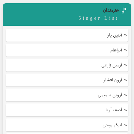
هنرمندان
Singer List
آبتین یارا
آبراهام
آرمین زارعی
آرون افشار
آروین صمیمی
آصف آریا
ابوذر روحی