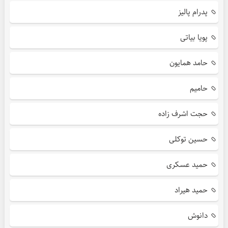
پدرام پالیز
پویا بیاتی
حامد همایون
حامیم
حجت اشرف زاده
حسین توکلی
حمید عسکری
حمید هیراد
دانوش