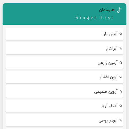
هنرمندان
Singer List
آبتین یارا
آبراهام
آرمین زارعی
آرون افشار
آروین صمیمی
آصف آریا
ابوذر روحی