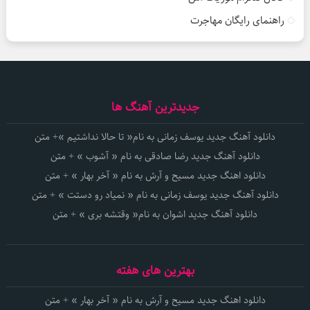
راهنمای رایگان مهاجرت
جدیدترین آهنگ ها
دانلود آهنگ جدید یوسف زمانی به نام« تا حالا نداشتیم »+ متن
دانلود آهنگ جدید رضا صادقی به نام « آشوب » + متن
دانلود اهنگ جدید مسیح و آرش به نام « آخر بهار » + متن
دانلود آهنگ جدید یوسف زمانی به نام « نمیاد رو دستت » + متن
دانلود آهنگ جدید اشوان به نام« وقتشه بری » + متن
بهترین های هفته
دانلود اهنگ جدید مسیح و آرش به نام « آخر بهار » + متن