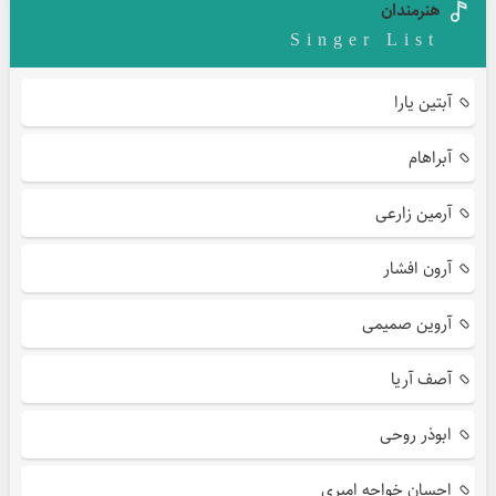
هنرمندان
Singer List
آبتین یارا
آبراهام
آرمین زارعی
آرون افشار
آروین صمیمی
آصف آریا
ابوذر روحی
احسان خواجه امیری