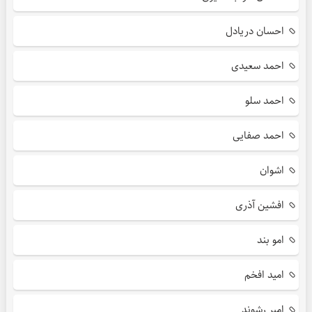
احسان دریادل
احمد سعیدی
احمد سلو
احمد صفایی
اشوان
افشین آذری
امو بند
امید افخم
امیر رشوند