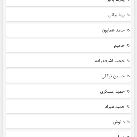
پویا بیاتی
حامد همایون
حامیم
حجت اشرف زاده
حسین توکلی
حمید عسکری
حمید هیراد
دانوش