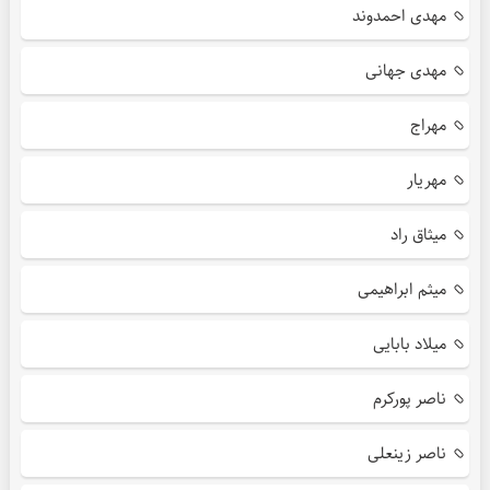
مهدی احمدوند
مهدی جهانی
مهراج
مهریار
میثاق راد
میثم ابراهیمی
میلاد بابایی
ناصر پورکرم
ناصر زینعلی