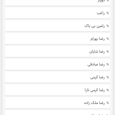
دویار
راغب
رامین بی باک
رضا بهرام
رضا شایان
رضا صادقی
رضا کرمی
رضا کرمی تارا
رضا ملک زاده