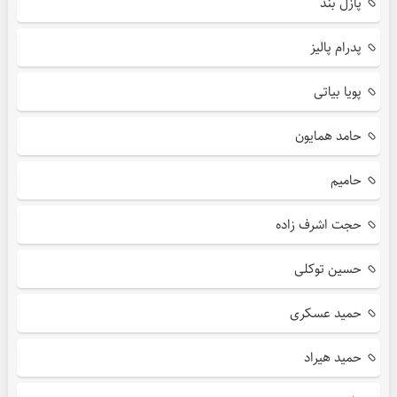
پازل بند
پدرام پالیز
پویا بیاتی
حامد همایون
حامیم
حجت اشرف زاده
حسین توکلی
حمید عسکری
حمید هیراد