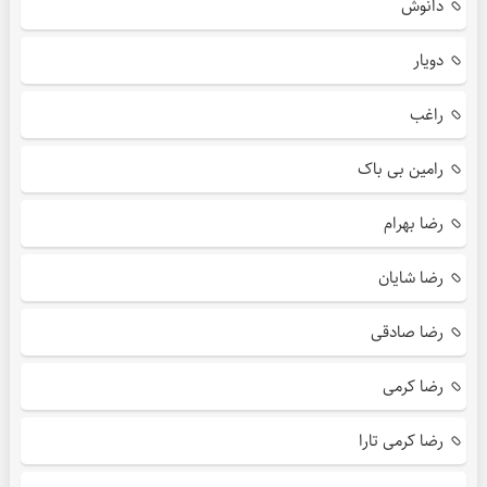
دانوش
دویار
راغب
رامین بی باک
رضا بهرام
رضا شایان
رضا صادقی
رضا کرمی
رضا کرمی تارا