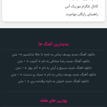
کانال تلگرام موزیک آس
راهنمای رایگان مهاجرت
جدیدترین آهنگ ها
دانلود آهنگ جدید یوسف زمانی به نام« تا حالا نداشتیم »+ متن
دانلود آهنگ جدید رضا صادقی به نام « آشوب » + متن
دانلود اهنگ جدید مسیح و آرش به نام « آخر بهار » + متن
دانلود آهنگ جدید یوسف زمانی به نام « نمیاد رو دستت » + متن
دانلود آهنگ جدید اشوان به نام« وقتشه بری » + متن
بهترین های هفته