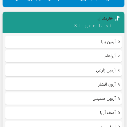
هنرمندان
Singer List
آبتین یارا
آبراهام
آرمین زارعی
آرون افشار
آروین صمیمی
آصف آریا
ابوذر روحی