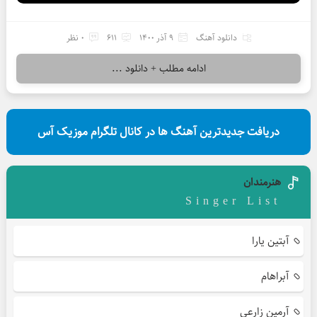
دانلود آهنگ
9 آذر 1400
611
0 نظر
ادامه مطلب + دانلود ...
دریافت جدیدترین آهنگ ها در کانال تلگرام موزیک آس
هنرمندان
Singer List
آبتین یارا
آبراهام
آرمین زارعی