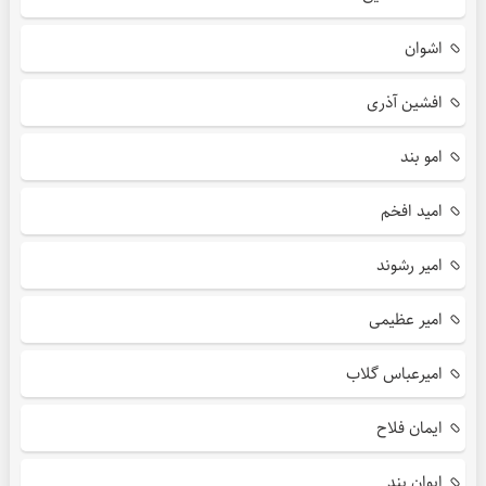
اشوان
افشین آذری
امو بند
امید افخم
امیر رشوند
امیر عظیمی
امیرعباس گلاب
ایمان فلاح
ایوان بند