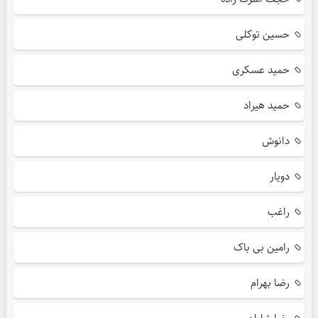
حسین توکلی
حمید عسکری
حمید هیراد
دانوش
دویار
راغب
رامین بی باک
رضا بهرام