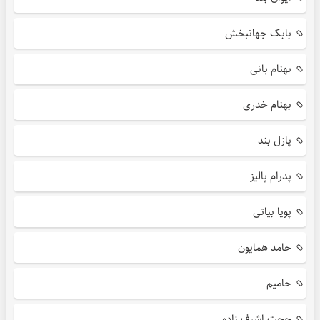
بابک جهانبخش
بهنام بانی
بهنام خدری
پازل بند
پدرام پالیز
پویا بیاتی
حامد همایون
حامیم
حجت اشرف زاده