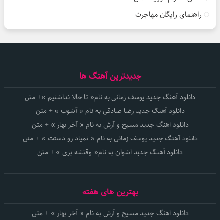
راهنمای رایگان مهاجرت
جدیدترین آهنگ ها
دانلود آهنگ جدید یوسف زمانی به نام« تا حالا نداشتیم »+ متن
دانلود آهنگ جدید رضا صادقی به نام « آشوب » + متن
دانلود اهنگ جدید مسیح و آرش به نام « آخر بهار » + متن
دانلود آهنگ جدید یوسف زمانی به نام « نمیاد رو دستت » + متن
دانلود آهنگ جدید اشوان به نام« وقتشه بری » + متن
بهترین های هفته
دانلود اهنگ جدید مسیح و آرش به نام « آخر بهار » + متن