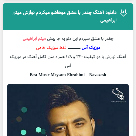
دانلود آهنگ چقدر با عشق موهاشو میکردم نوازش میثم
ابراهیمی
چقدر با عشق سپردم این دلو یه جا بهش
میثم ابراهیمی
موزیک آس
▬▬▬
فقط موزیک خاص
آهنگ نوازش با دو کیفیت ۳۲۰ و ۱۲۸ همراه متن کامل آهنگ در موزیک
آس
Best Music Meysam Ebrahimi – Navazesh