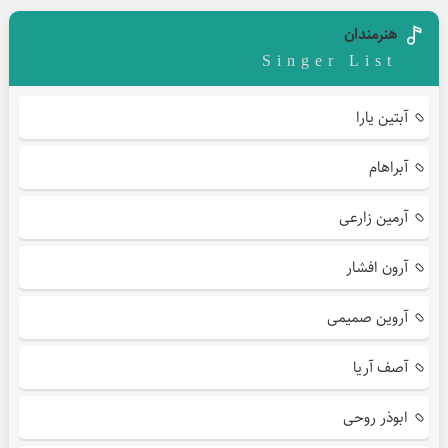
هنرمندان
Singer List
آبتین یارا
آبراهام
آرمین زارعی
آرون افشار
آروین صمیمی
آصف آریا
ابوذر روحی