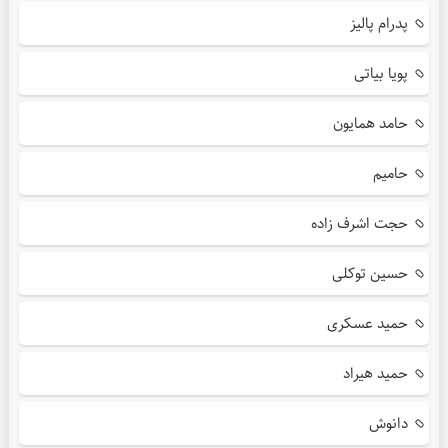
پدرام پالیز
پویا بیاتی
حامد همایون
حامیم
حجت اشرف زاده
حسین توکلی
حمید عسکری
حمید هیراد
دانوش