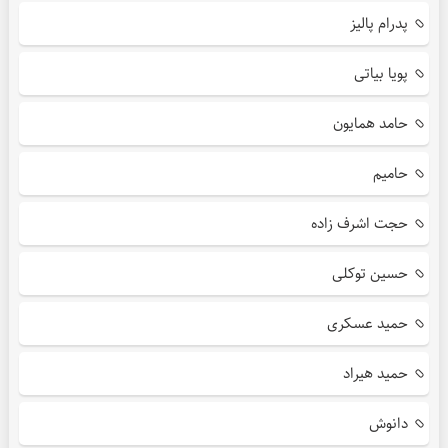
پدرام پالیز
پویا بیاتی
حامد همایون
حامیم
حجت اشرف زاده
حسین توکلی
حمید عسکری
حمید هیراد
دانوش