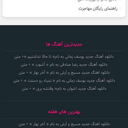
راهنمای رایگان مهاجرت
جدیدترین آهنگ ها
دانلود آهنگ جدید یوسف زمانی به نام« تا حالا نداشتیم »+ متن
دانلود آهنگ جدید رضا صادقی به نام « آشوب » + متن
دانلود اهنگ جدید مسیح و آرش به نام « آخر بهار » + متن
دانلود آهنگ جدید یوسف زمانی به نام « نمیاد رو دستت » + متن
دانلود آهنگ جدید اشوان به نام« وقتشه بری » + متن
بهترین های هفته
دانلود اهنگ جدید مسیح و آرش به نام « آخر بهار » + متن