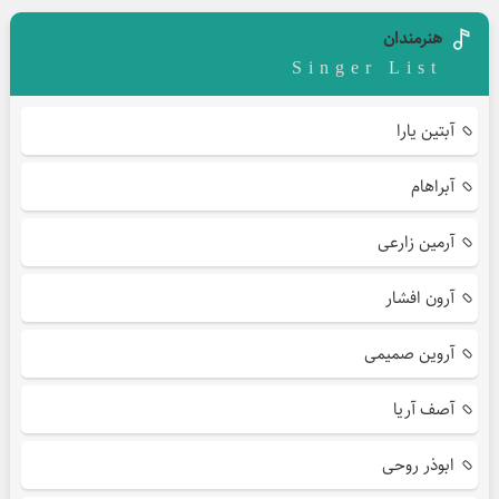
هنرمندان
Singer List
آبتین یارا
آبراهام
آرمین زارعی
آرون افشار
آروین صمیمی
آصف آریا
ابوذر روحی