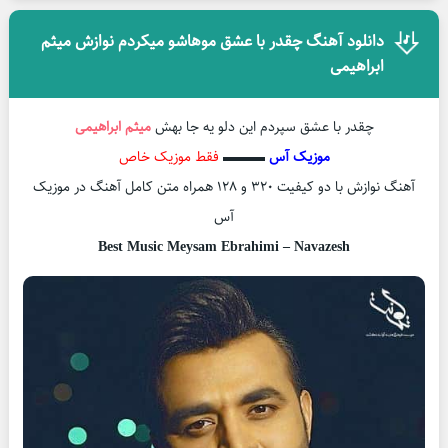
دانلود آهنگ چقدر با عشق موهاشو میکردم نوازش میثم
ابراهیمی
چقدر با عشق سپردم این دلو یه جا بهش
میثم ابراهیمی
موزیک آس
▬▬▬
فقط موزیک خاص
آهنگ نوازش با دو کیفیت ۳۲۰ و ۱۲۸ همراه متن کامل آهنگ در موزیک
آس
Best Music Meysam Ebrahimi – Navazesh