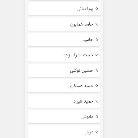
پویا بیاتی
حامد همایون
حامیم
حجت اشرف زاده
حسین توکلی
حمید عسکری
حمید هیراد
دانوش
دویار