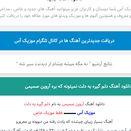
یک آس شما دوستان و کاربران عزیز میتوانید آهنگ های جدید و خاص ، مداح
 معروف و همچنین آلبوم ها و موزیک ویدئو های مورد علاقه خود را دریافت کنید
دریافت جدیدترین آهنگ ها در کانال تلگرام موزیک آس
نتایج آرشیو " نه مگه میشه چشام از دیدنت سیر شه "
انلود آهنگ دلم گیره به دلت نمیتونه که بره آروین صمیمی
دانلود آهنگ
آروین صمیمی
به نام
دلم گیره به دلت
موزیک آس
▬▬▬
فقط موزیک خاص
آهنگ بسیار زیبای چیشده که یادت رفته من دیوونه ی مغرورو
وین صمیمی با لینک مستقیم و دو کیفیت 320 و 128 همراه متن آهنگ در موزیک آس