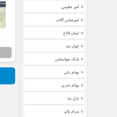
امیر عظیمی
امیرعباس گلاب
ایمان فلاح
ایوان بند
بابک جهانبخش
بهنام بانی
بهنام خدری
پازل بند
پدرام پالیز