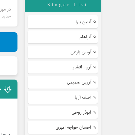
Singer List
در موز
جدید و
آبتین یارا
آبراهام
آرمین زارعی
آرون افشار
آروین صمیمی
د
آصف آریا
ابوذر روحی
احسان خواجه امیری
با صدای آر