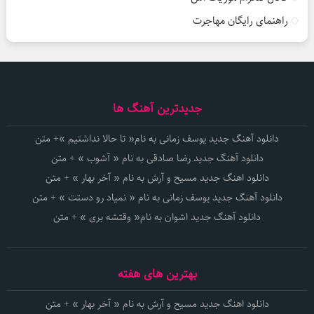
راهنمای رایگان مهاجرت
جدیدترین آهنگ ها
دانلود آهنگ جدید یوسف زمانی به نام« تا حالا نداشتیم »+ متن
دانلود آهنگ جدید رضا صادقی به نام « آشوب » + متن
دانلود اهنگ جدید مسیح و آرش به نام « آخر بهار » + متن
دانلود آهنگ جدید یوسف زمانی به نام « نمیاد رو دستت » + متن
دانلود آهنگ جدید اشوان به نام« وقتشه بری » + متن
بهترین های هفته
دانلود اهنگ جدید مسیح و آرش به نام « آخر بهار » + متن