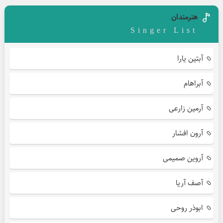
هنرمندان
Singer List
آبتین یارا
آبراهام
آرمین زارعی
آرون افشار
آروین صمیمی
آصف آریا
ابوذر روحی