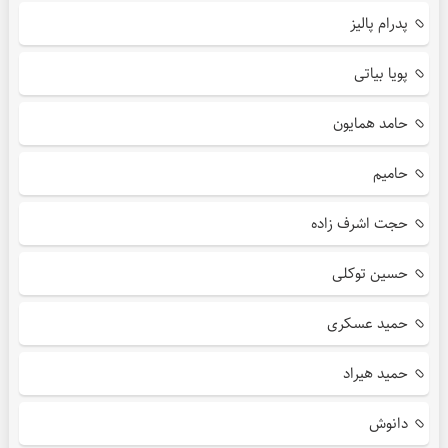
پدرام پالیز
پویا بیاتی
حامد همایون
حامیم
حجت اشرف زاده
حسین توکلی
حمید عسکری
حمید هیراد
دانوش