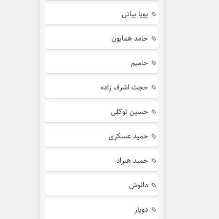
پویا بیاتی
حامد همایون
حامیم
حجت اشرف زاده
حسین توکلی
حمید عسکری
حمید هیراد
دانوش
دویار