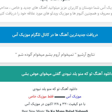
یک آس شما دوستان و کاربران عزیز میتوانید آهنگ های جدید و خاص ، مداح
 معروف و همچنین آلبوم ها و موزیک ویدئو های مورد علاقه خود را دریافت کنید
دریافت جدیدترین آهنگ ها در کانال تلگرام موزیک آس
نتایج آرشیو " نمیخوام آروم بشم میخوام آلوده شم "
انلود آهنگ تو که منو بلد نبودی گفتی میخوای عوض بشی
دانلود آهنگ تو که منو بلد نبودی
موزیک آس
▬▬▬
فقط موزیک خاص
با دو کیفیت ۳۲۰ و ۱۲۸ اکنون در موزیک آس
Best New Music
To Ke Mano Balad Naboodi