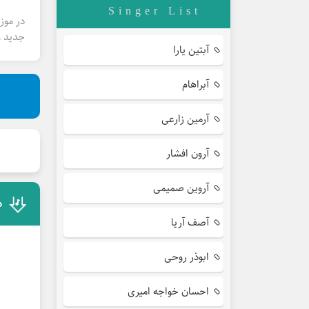
Singer List
در موز
جدید و
آبتین یارا
آبراهام
آرمین زارعی
آرون افشار
آروین صمیمی
د
آصف آریا
ابوذر روحی
احسان خواجه امیری