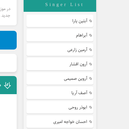
Singer List
در موز
جدید و
آبتین یارا
آبراهام
آرمین زارعی
آرون افشار
آروین صمیمی
د
آصف آریا
ابوذر روحی
احسان خواجه امیری