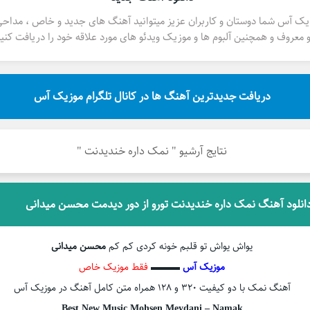
یک آس شما دوستان و کاربران عزیز میتوانید آهنگ های جدید و خاص ، مداح
 معروف و همچنین آلبوم ها و موزیک ویدئو های مورد علاقه خود را دریافت کنید
دریافت جدیدترین آهنگ ها در کانال تلگرام موزیک آس
نتایج آرشیو " نمک داره خندیدنت "
انلود آهنگ نمک داره خندیدنت تورو از دور دیدمت محسن میدانی
یواش یواش تو قلبم خونه کردی کم کم
محسن میدانی
موزیک آس
▬▬▬
فقط موزیک خاص
آهنگ نمک با دو کیفیت ۳۲۰ و ۱۲۸ همراه متن کامل آهنگ در موزیک آس
Best New Music Mohsen Meydani – Namak