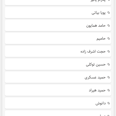
پویا بیاتی
حامد همایون
حامیم
حجت اشرف زاده
حسین توکلی
حمید عسکری
حمید هیراد
دانوش