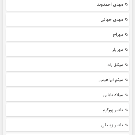
مهدی احمدوند
مهدی جهانی
مهراج
مهریار
میثاق راد
میثم ابراهیمی
میلاد بابایی
ناصر پورکرم
ناصر زینعلی