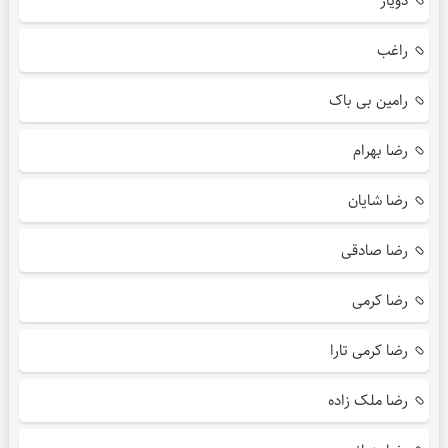
دویار
راغب
رامین بی باک
رضا بهرام
رضا شایان
رضا صادقی
رضا کرمی
رضا کرمی تارا
رضا ملک زاده