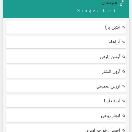
هنرمندان
Singer List
آبتین یارا
آبراهام
آرمین زارعی
آرون افشار
آروین صمیمی
آصف آریا
ابوذر روحی
احسان خواجه امیری