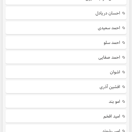
احسان دریادل
احمد سعیدی
احمد سلو
احمد صفایی
اشوان
افشین آذری
امو بند
امید افخم
امیر رشوند