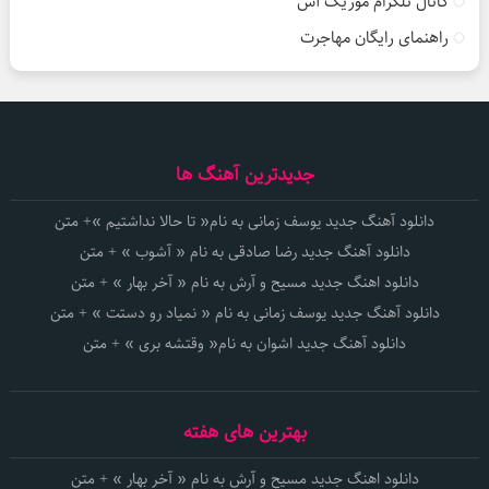
کانال تلگرام موزیک آس
راهنمای رایگان مهاجرت
جدیدترین آهنگ ها
دانلود آهنگ جدید یوسف زمانی به نام« تا حالا نداشتیم »+ متن
دانلود آهنگ جدید رضا صادقی به نام « آشوب » + متن
دانلود اهنگ جدید مسیح و آرش به نام « آخر بهار » + متن
دانلود آهنگ جدید یوسف زمانی به نام « نمیاد رو دستت » + متن
دانلود آهنگ جدید اشوان به نام« وقتشه بری » + متن
بهترین های هفته
دانلود اهنگ جدید مسیح و آرش به نام « آخر بهار » + متن