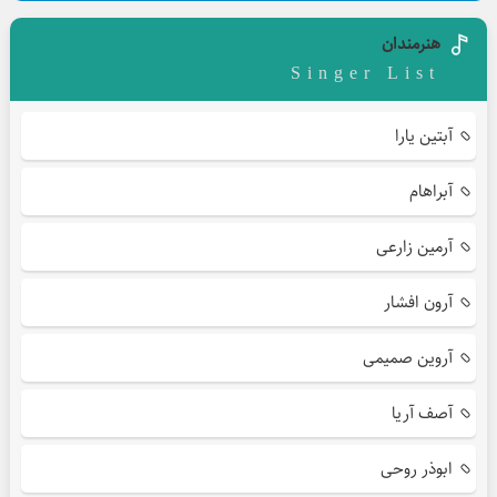
هنرمندان
Singer List
آبتین یارا
آبراهام
آرمین زارعی
آرون افشار
آروین صمیمی
آصف آریا
ابوذر روحی