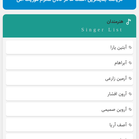
هنرمندان
Singer List
آبتین یارا
آبراهام
آرمین زارعی
آرون افشار
آروین صمیمی
آصف آریا