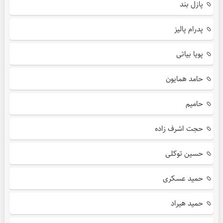
پازل بند
پدرام پالیز
پویا بیاتی
حامد همایون
حامیم
حجت اشرف زاده
حسین توکلی
حمید عسکری
حمید هیراد