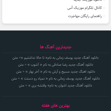
کانال تلگرام موزیک آس
راهنمای رایگان مهاجرت
جدیدترین آهنگ ها
دانلود آهنگ جدید یوسف زمانی به نام« تا حالا نداشتیم »+ متن
دانلود آهنگ جدید رضا صادقی به نام « آشوب » + متن
دانلود اهنگ جدید مسیح و آرش به نام « آخر بهار » + متن
دانلود آهنگ جدید یوسف زمانی به نام « نمیاد رو دستت » + متن
دانلود آهنگ جدید اشوان به نام« وقتشه بری » + متن
بهترین های هفته