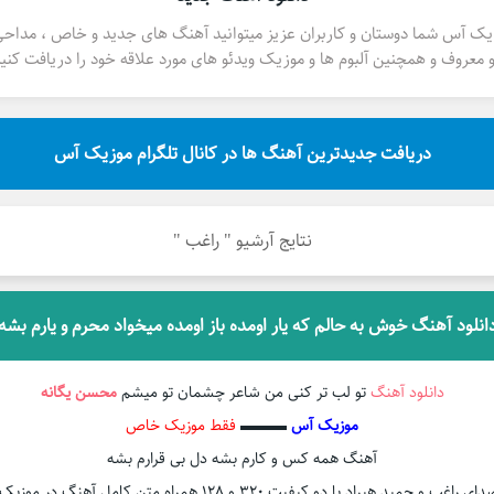
یک آس شما دوستان و کاربران عزیز میتوانید آهنگ های جدید و خاص ، مداح
 معروف و همچنین آلبوم ها و موزیک ویدئو های مورد علاقه خود را دریافت کنید
دریافت جدیدترین آهنگ ها در کانال تلگرام موزیک آس
نتایج آرشیو " راغب "
انلود آهنگ خوش به حالم که یار اومده باز اومده میخواد محرم و یارم بشه
دانلود آهنگ
تو لب تر کنی من شاعر چشمان تو میشم
محسن یگانه
موزیک آس
▬▬▬
فقط موزیک خاص
آهنگ همه کس و کارم بشه دل بی قرارم بشه
ی راغب و حمید هیراد با دو کیفیت ۳۲۰ و ۱۲۸ همراه متن کامل آهنگ در موزیک آس