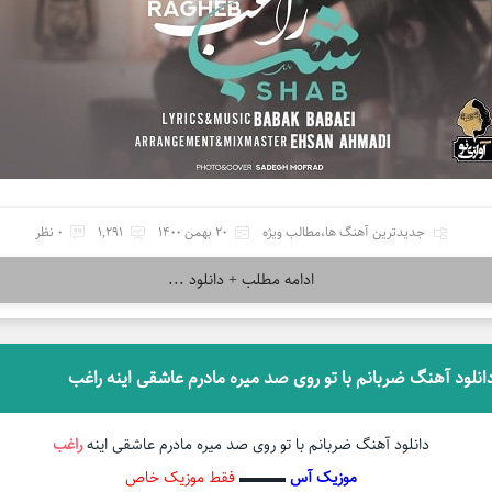
جدیدترین آهنگ ها
،
مطالب ویژه
20 بهمن 1400
1,291
0 نظر
ادامه مطلب + دانلود ...
انلود آهنگ ضربانم با تو روی صد میره مادرم عاشقی اینه راغب
دانلود آهنگ ضربانم با تو روی صد میره مادرم عاشقی اینه
راغب
موزیک آس
▬▬▬
فقط موزیک خاص