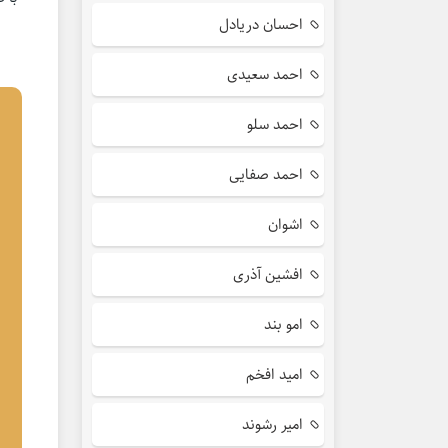
احسان دریادل
احمد سعیدی
احمد سلو
احمد صفایی
اشوان
افشین آذری
امو بند
امید افخم
امیر رشوند