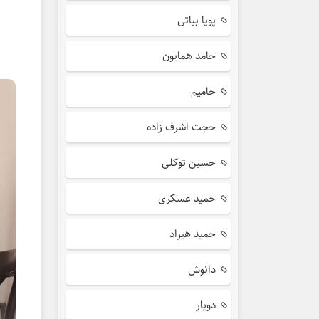
پویا بیاتی
حامد همایون
حامیم
حجت اشرف زاده
حسین توکلی
حمید عسکری
حمید هیراد
دانوش
دویار