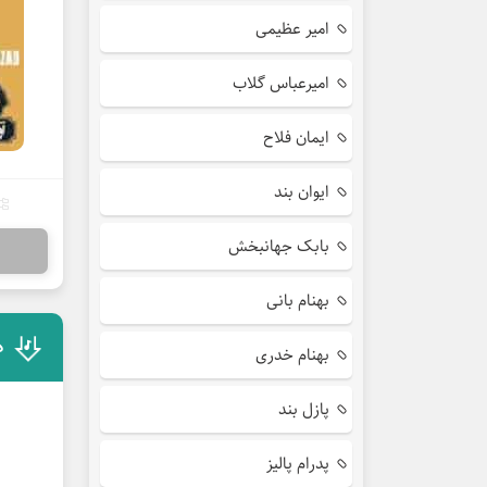
امیر عظیمی
امیرعباس گلاب
ایمان فلاح
ایوان بند
بابک جهانبخش
بهنام بانی
د
بهنام خدری
پازل بند
پدرام پالیز