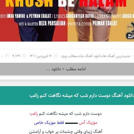
جدیدترین آهنگ ها
،
دانلود آهنگ شاد
،
مطالب ویژه
12 فروردین 1401
4,129
0 نظر
ادامه مطلب + دانلود ...
انلود آهنگ دوست دارم شب که میشه نگاهت کنم راغب
دوست دارم شب که میشه نگاهت کنم
راغب
موزیک آس
▬▬▬
فقط موزیک خاص
آهنگ زیبای وقتی چشمات پر خواب و آرامشن