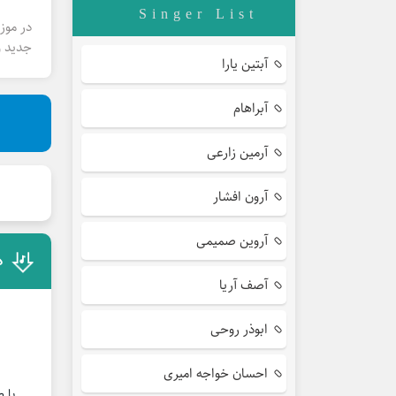
Singer List
در موز
جدید و
آبتین یارا
آبراهام
آرمین زارعی
آرون افشار
آروین صمیمی
د
آصف آریا
ابوذر روحی
احسان خواجه امیری
با صدا