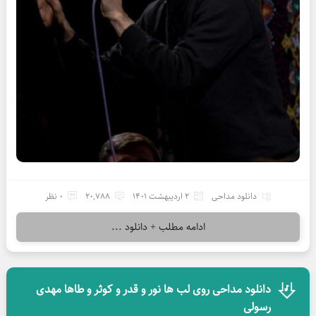
دانلود مداحی
2 اردیبهشت 1401
20,788
0 نظر
ادامه مطلب + دانلود ...
دانلود مداحی روی لب ها نور و قدر و کوثر و طاها مهدی
رسولی