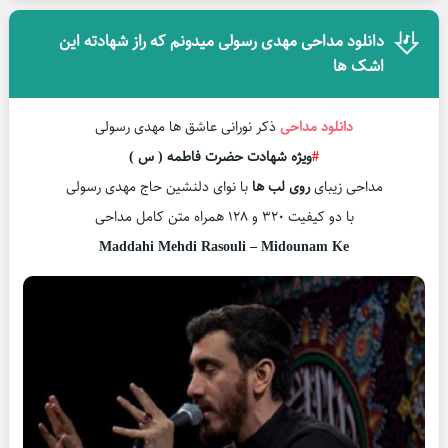
دانلود مداحی مهدی رسولی میدونم که راز شهادته این
اشک ها
دانلود مداحی
ذکر نورانی عاشق ها مهدی رسولی
#
ویژه شهادت حضرت فاطمه ( س )
مداحی زیبای
روی لب ها
با نوای دلنشین حاج مهدی رسولی
با دو کیفیت ۳۲۰ و ۱۲۸ همراه متن کامل مداحی
Maddahi Mehdi Rasouli – Midounam Ke