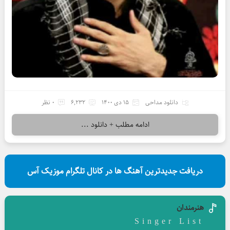
دانلود مداحی
15 دی 1400
6,232
0 نظر
ادامه مطلب + دانلود ...
دریافت جدیدترین آهنگ ها در کانال تلگرام موزیک آس
هنرمندان
Singer List