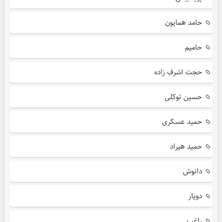
حامد همایون
حامیم
حجت اشرف زاده
حسین توکلی
حمید عسکری
حمید هیراد
دانوش
دویار
راغب