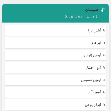
هنرمندان
Singer List
آبتین یارا
آبراهام
آرمین زارعی
آرون افشار
آروین صمیمی
آصف آریا
ابوذر روحی