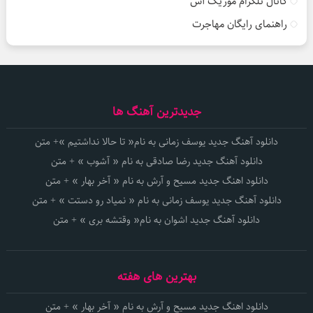
کانال تلگرام موزیک آس
راهنمای رایگان مهاجرت
جدیدترین آهنگ ها
دانلود آهنگ جدید یوسف زمانی به نام« تا حالا نداشتیم »+ متن
دانلود آهنگ جدید رضا صادقی به نام « آشوب » + متن
دانلود اهنگ جدید مسیح و آرش به نام « آخر بهار » + متن
دانلود آهنگ جدید یوسف زمانی به نام « نمیاد رو دستت » + متن
دانلود آهنگ جدید اشوان به نام« وقتشه بری » + متن
بهترین های هفته
دانلود اهنگ جدید مسیح و آرش به نام « آخر بهار » + متن