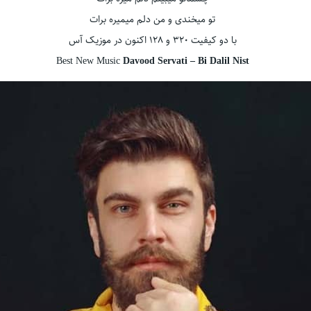
تو میخندی و من دلم میمیره برات
با دو کیفیت ۳۲۰ و ۱۲۸ اکنون در موزیک آس
Best New Music
Davood Servati – Bi Dalil Nist