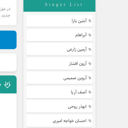
Singer List
در موز
جدید و
آبتین یارا
آبراهام
آرمین زارعی
آرون افشار
آروین صمیمی
د
آصف آریا
ابوذر روحی
احسان خواجه امیری