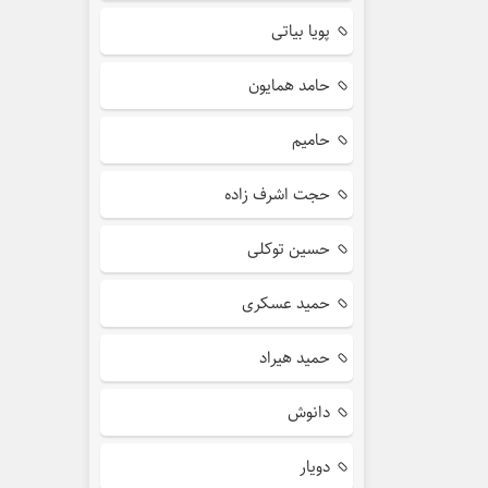
پویا بیاتی
حامد همایون
حامیم
حجت اشرف زاده
حسین توکلی
حمید عسکری
حمید هیراد
دانوش
دویار