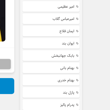
امیر عظیمی
امیرعباس گلاب
ایمان فلاح
ایوان بند
بابک جهانبخش
بهنام بانی
بهنام خدری
پازل بند
پدرام پالیز