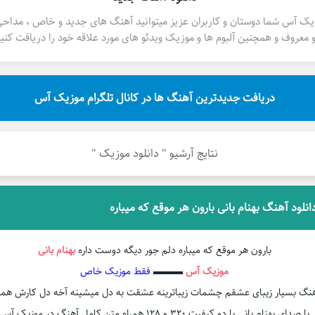
یک آس شما دوستان و کاربران عزیز میتوانید آهنگ های جدید و خاص ، مداح
 معروف و همچنین آلبوم ها و موزیک ویدئو های مورد علاقه خود را دریافت کنید
دریافت جدیدترین آهنگ ها در کانال تلگرام موزیک آس
نتایج آرشیو " دانلود موزیک "
انلود آهنگ بهنام بانی بارون هر موقع که میباره
بارون هر موقع که میباره دلم جور دیگه دوست داره
بهنام بانی
موزیک آس
▬▬▬
فقط موزیک خاص
نگ بسیار زیبای عشقم چشمات زیباترینه عشقت به دل میشینه آخه دل کارش همی
با صدای بهنام بانی با دو کیفیت ۳۲۰ و ۱۲۸ همراه متن کامل آهنگ در موزیک آس