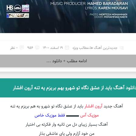
جدیدترین آهنگ ها
،
مطالب ویژه
19 اسفند 1400
956
0 نظر
ادامه مطلب + دانلود ...
انلود آهنگ باید از عشق نگاه تو شهرو بهم بریزم یه تنه آرون افشار
آهنگ جدید
آرون افشار
باید از عشق نگاه تو شهرو به هم بریزم یه تنه
موزیک آس
▬▬▬
فقط موزیک خاص
آهنگ بسیار زیبای دل من ثانیه وار فکرته بی اختیار
من خود آزارم ولی پای عاشقی بذار