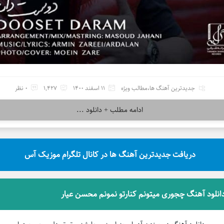
جدیدترین آهنگ ها
،
مطالب ویژه
11 اسفند 1400
1,427
0 نظر
ادامه مطلب + دانلود ...
دریافت جدیدترین آهنگ ها در کانال تلگرام موزیک آس
انلود آهنگ چجوری میتونم کنارتو نمونم محسن عیار