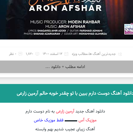
جدیدترین آهنگ ها
،
مطالب ویژه
12 اسفند 1400
1,820
0 نظر
ادامه مطلب + دانلود ...
انلود آهنگ دوست دارم ببین با تو چقدر خوبه حالم آرمین زارعی
دانلود آهنگ جدید
آرمین زارعی
به نام دوست دارم
موزیک آس
▬▬▬
فقط موزیک خاص
آهنگ زیبای عجیب شدیم بهم وابسته