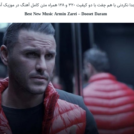
ا نکردنی با هم چفت با دو کیفیت ۳۲۰ و ۱۲۸ همراه متن کامل آهنگ در موزیک آس
Best New Music Armin Zarei – Dooset Daram