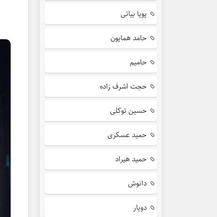
پویا بیاتی
حامد همایون
حامیم
حجت اشرف زاده
حسین توکلی
حمید عسکری
حمید هیراد
دانوش
دویار