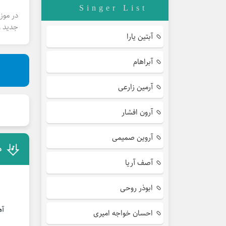
Singer List
در موز
جدید و
آبتین یارا
آبراهام
آرمین زارعی
آرون افشار
آروین صمیمی
د
آصف آریا
ابوذر روحی
آه
احسان خواجه امیری