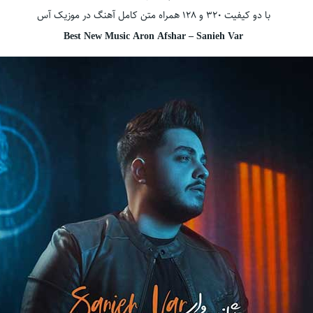
با دو کیفیت ۳۲۰ و ۱۲۸ همراه متن کامل آهنگ در موزیک آس
Best New Music Aron Afshar – Sanieh Var