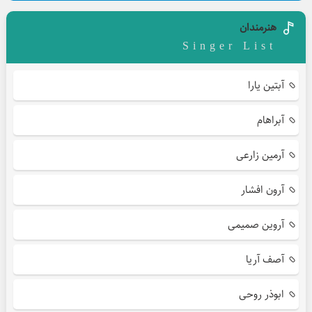
هنرمندان
Singer List
آبتین یارا
آبراهام
آرمین زارعی
آرون افشار
آروین صمیمی
آصف آریا
ابوذر روحی