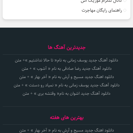
کانال تلگرام موزیک آس
راهنمای رایگان مهاجرت
جدیدترین آهنگ ها
دانلود آهنگ جدید یوسف زمانی به نام« تا حالا نداشتیم »+ متن
دانلود آهنگ جدید رضا صادقی به نام « آشوب » + متن
دانلود اهنگ جدید مسیح و آرش به نام « آخر بهار » + متن
دانلود آهنگ جدید یوسف زمانی به نام « نمیاد رو دستت » + متن
دانلود آهنگ جدید اشوان به نام« وقتشه بری » + متن
بهترین های هفته
دانلود اهنگ جدید مسیح و آرش به نام « آخر بهار » + متن