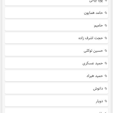
پویا بیاتی
حامد همایون
حامیم
حجت اشرف زاده
حسین توکلی
حمید عسکری
حمید هیراد
دانوش
دویار