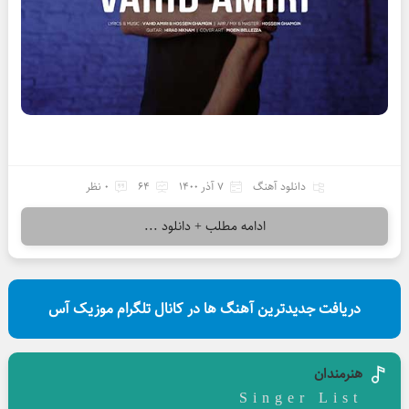
دانلود آهنگ
7 آذر 1400
64
0 نظر
ادامه مطلب + دانلود ...
دریافت جدیدترین آهنگ ها در کانال تلگرام موزیک آس
هنرمندان
Singer List