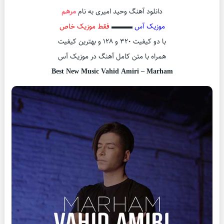
دانلود آهنگ وحید امیری به نام
مرهم
موزیک آس
▬▬▬
فقط موزیک خاص
با دو کیفیت ۳۲۰ و ۱۲۸ و بهترین کیفیت
همراه با متن کامل آهنگ در موزیک آس
Best New Music Vahid Amiri – Marham