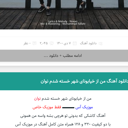
دانلود آهنگ
7 دی 1400
2,045
0 نظر
ادامه مطلب + دانلود ...
انلود آهنگ من از خیابونای شهر خسته شدم نوان
من از خیابونای شهر خسته شدم
نوان
موزیک آس
▬▬▬
فقط موزیک خاص
آهنگ کاشکی که بدونی تو هرچی بشه واسه من همونی
با دو کیفیت ۳۲۰ و ۱۲۸ همراه متن کامل آهنگ در موزیک آس