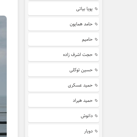
پویا بیاتی
حامد همایون
حامیم
حجت اشرف زاده
حسین توکلی
حمید عسکری
حمید هیراد
دانوش
دویار