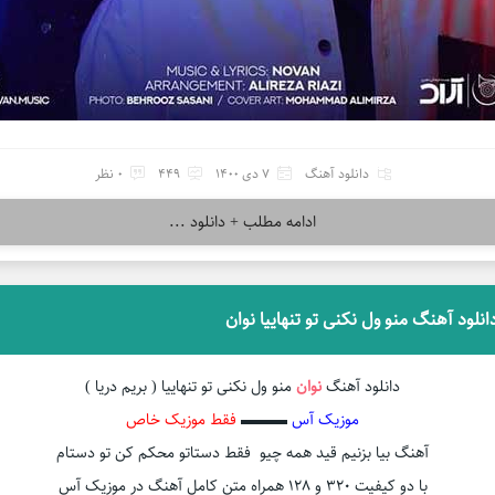
دانلود آهنگ
7 دی 1400
449
0 نظر
ادامه مطلب + دانلود ...
انلود آهنگ منو ول نکنی تو تنهاییا نوان
دانلود آهنگ
نوان
منو ول نکنی تو تنهاییا ( بریم دریا )
موزیک آس
▬▬▬
فقط موزیک خاص
آهنگ بیا بزنیم قید همه چیو فقط دستاتو محکم کن تو دستام
با دو کیفیت ۳۲۰ و ۱۲۸ همراه متن کامل آهنگ در موزیک آس