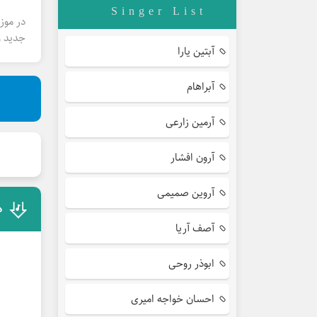
Singer List
در موز
جدید و
آبتین یارا
آبراهام
آرمین زارعی
آرون افشار
آروین صمیمی
د
آصف آریا
ابوذر روحی
احسان خواجه امیری