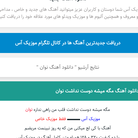
یک آس شما دوستان و کاربران عزیز میتوانید آهنگ های جدید و خاص ، مداح
 معروف و همچنین آلبوم ها و موزیک ویدئو های مورد علاقه خود را دریافت کنید
دریافت جدیدترین آهنگ ها در کانال تلگرام موزیک آس
نتایج آرشیو " دانلود آهنگ نوان "
انلود آهنگ مگه میشه دوست نداشت نوان
مگه میشه دوست نداشت قلب من راهی نداره
نوان
موزیک آس
▬▬▬
فقط موزیک خاص
آهنگ با کی لج میکنی من که یه روز نبینمت مریضم
با دو کیفیت ۳۲۰ و ۱۲۸ همراه متن کامل آهنگ در موزیک آس