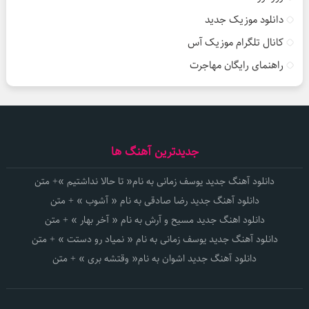
دانلود موزیک جدید
کانال تلگرام موزیک آس
راهنمای رایگان مهاجرت
جدیدترین آهنگ ها
دانلود آهنگ جدید یوسف زمانی به نام« تا حالا نداشتیم »+ متن
دانلود آهنگ جدید رضا صادقی به نام « آشوب » + متن
دانلود اهنگ جدید مسیح و آرش به نام « آخر بهار » + متن
دانلود آهنگ جدید یوسف زمانی به نام « نمیاد رو دستت » + متن
دانلود آهنگ جدید اشوان به نام« وقتشه بری » + متن