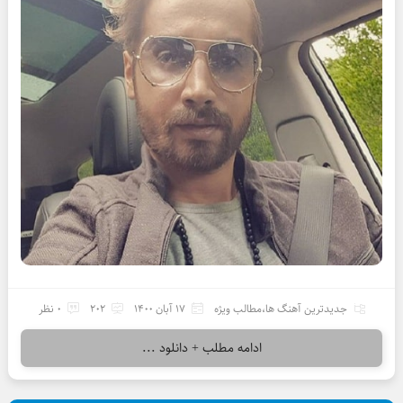
جدیدترین آهنگ ها
،
مطالب ویژه
17 آبان 1400
202
0 نظر
ادامه مطلب + دانلود ...