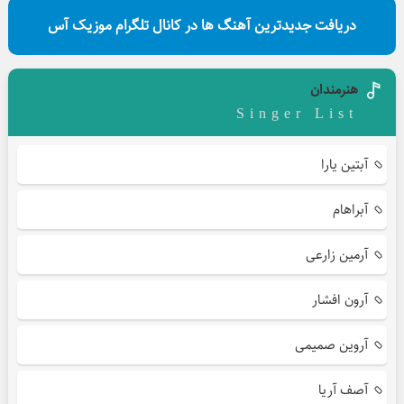
دریافت جدیدترین آهنگ ها در کانال تلگرام موزیک آس
هنرمندان
Singer List
آبتین یارا
آبراهام
آرمین زارعی
آرون افشار
آروین صمیمی
آصف آریا