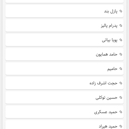
پازل بند
پدرام پالیز
پویا بیاتی
حامد همایون
حامیم
حجت اشرف زاده
حسین توکلی
حمید عسکری
حمید هیراد