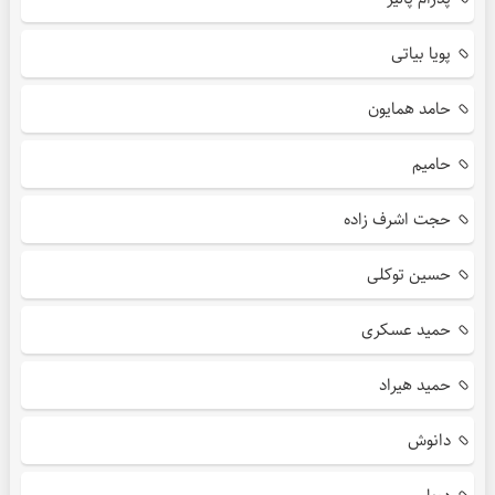
پویا بیاتی
حامد همایون
حامیم
حجت اشرف زاده
حسین توکلی
حمید عسکری
حمید هیراد
دانوش