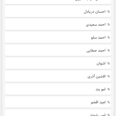
احسان دریادل
احمد سعیدی
احمد سلو
احمد صفایی
اشوان
افشین آذری
امو بند
امید افخم
امیر رشوند