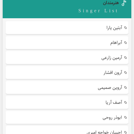
هنرمندان
Singer List
آبتین یارا
آبراهام
آرمین زارعی
آرون افشار
آروین صمیمی
آصف آریا
ابوذر روحی
احسان خواجه امیری