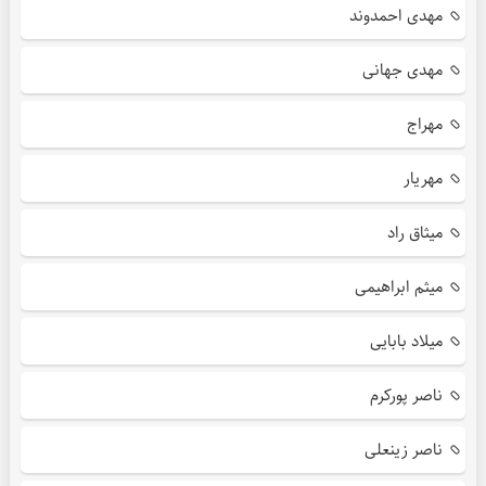
مهدی احمدوند
مهدی جهانی
مهراج
مهریار
میثاق راد
میثم ابراهیمی
میلاد بابایی
ناصر پورکرم
ناصر زینعلی