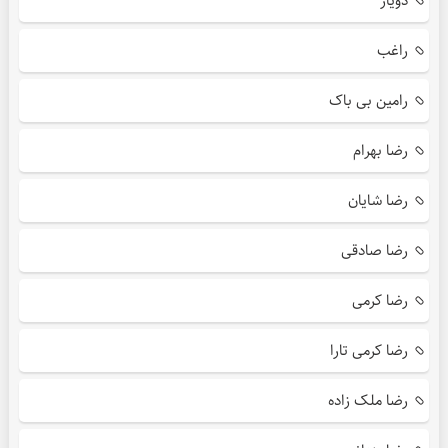
دویار
راغب
رامین بی باک
رضا بهرام
رضا شایان
رضا صادقی
رضا کرمی
رضا کرمی تارا
رضا ملک زاده