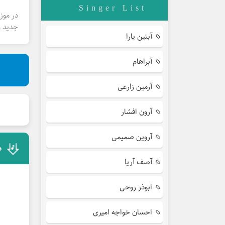
Singer List
در موز
جدید و
آبتین یارا
آبراهام
آرمین زارعی
آرون افشار
آروین صمیمی
د
آصف آریا
ابوذر روحی
احسان خواجه امیری