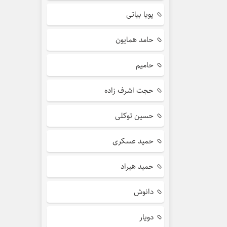
پویا بیاتی
حامد همایون
حامیم
حجت اشرف زاده
حسین توکلی
حمید عسکری
حمید هیراد
دانوش
دویار