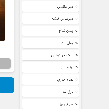
امیر عظیمی
امیرعباس گلاب
ایمان فلاح
ایوان بند
بابک جهانبخش
بهنام بانی
بهنام خدری
پازل بند
پدرام پالیز