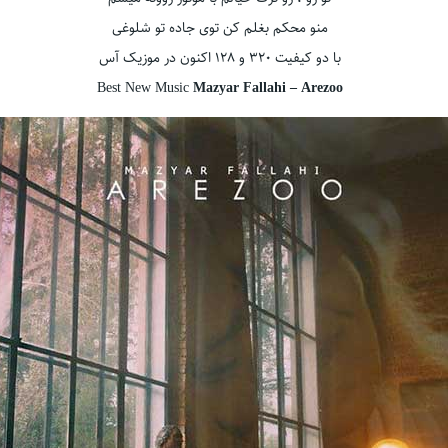
منو محکم بغلم کن توی جاده تو شلوغی
با دو کیفیت ۳۲۰ و ۱۲۸ اکنون در موزیک آس
Best New Music
Mazyar Fallahi – Arezoo