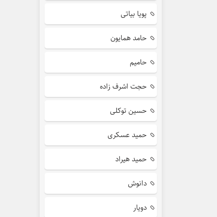
پویا بیاتی
حامد همایون
حامیم
حجت اشرف زاده
حسین توکلی
حمید عسکری
حمید هیراد
دانوش
دویار