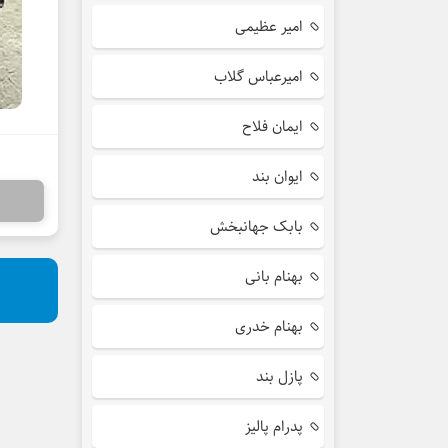
امیر عظیمی
امیرعباس گلاب
ایمان فلاح
ایوان بند
بابک جهانبخش
بهنام بانی
بهنام خدری
پازل بند
پدرام پالیز