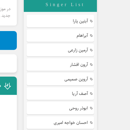
Singer List
در موز
جدید و
آبتین یارا
آبراهام
آرمین زارعی
آرون افشار
آروین صمیمی
د
آصف آریا
ابوذر روحی
احسان خواجه امیری