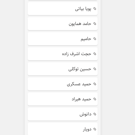
پویا بیاتی
حامد همایون
حامیم
حجت اشرف زاده
حسین توکلی
حمید عسکری
حمید هیراد
دانوش
دویار