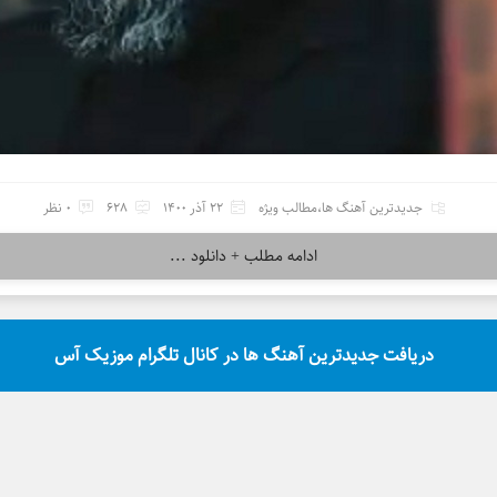
جدیدترین آهنگ ها
،
مطالب ویژه
22 آذر 1400
628
0 نظر
ادامه مطلب + دانلود ...
دریافت جدیدترین آهنگ ها در کانال تلگرام موزیک آس