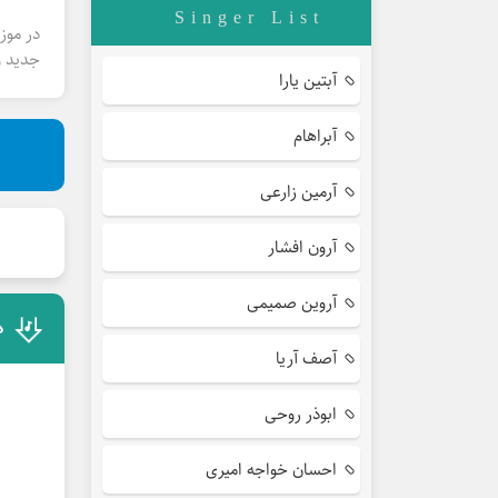
Singer List
در موز
جدید و
آبتین یارا
آبراهام
آرمین زارعی
آرون افشار
آروین صمیمی
د
آصف آریا
ابوذر روحی
احسان خواجه امیری