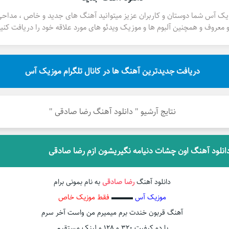
یک آس شما دوستان و کاربران عزیز میتوانید آهنگ های جدید و خاص ، مداح
 معروف و همچنین آلبوم ها و موزیک ویدئو های مورد علاقه خود را دریافت کنید
دریافت جدیدترین آهنگ ها در کانال تلگرام موزیک آس
نتایج آرشیو " دانلود آهنگ رضا صادقی "
انلود آهنگ اون چشات دنیامه نگیریشون ازم رضا صادقی
دانلود آهنگ
رضا صادقی
به نام بمونی برام
موزیک آس
▬▬▬
فقط موزیک خاص
آهنگ قربون خندت برم میمیرم من واست آخر سرم
با دو کیفیت ۳۲۰ و ۱۲۸ و لینک مستقیم