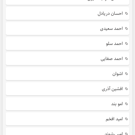
احسان دریادل
احمد سعیدی
احمد سلو
احمد صفایی
اشوان
افشین آذری
امو بند
امید افخم
امیر رشوند