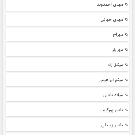
مهدی احمدوند
مهدی جهانی
مهراج
مهریار
میثاق راد
میثم ابراهیمی
میلاد بابایی
ناصر پورکرم
ناصر زینعلی