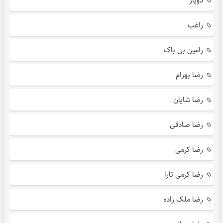
دویار
راغب
رامین بی باک
رضا بهرام
رضا شایان
رضا صادقی
رضا کرمی
رضا کرمی تارا
رضا ملک زاده