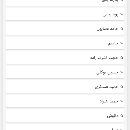
پویا بیاتی
حامد همایون
حامیم
حجت اشرف زاده
حسین توکلی
حمید عسکری
حمید هیراد
دانوش