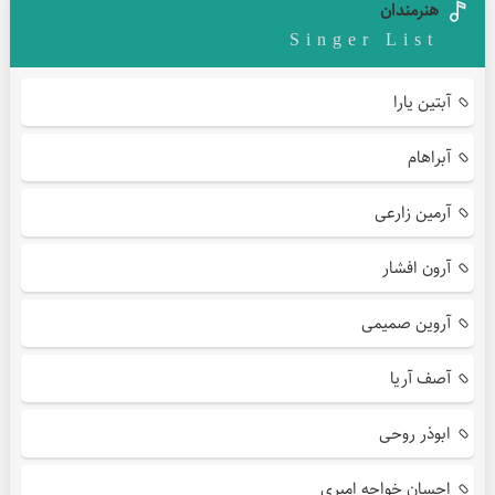
هنرمندان
Singer List
آبتین یارا
آبراهام
آرمین زارعی
آرون افشار
آروین صمیمی
آصف آریا
ابوذر روحی
احسان خواجه امیری