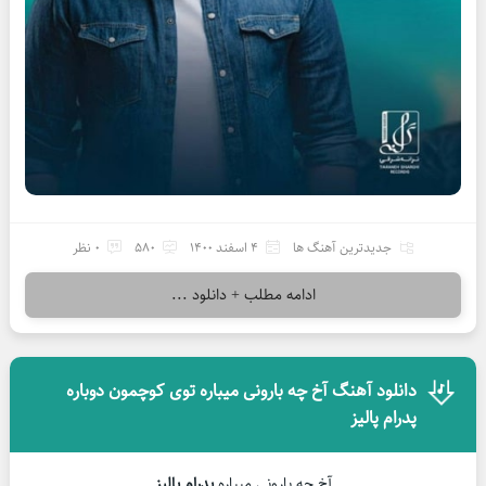
جدیدترین آهنگ ها
4 اسفند 1400
580
0 نظر
ادامه مطلب + دانلود ...
دانلود آهنگ آخ چه بارونی میباره توی کوچمون دوباره
پدرام پالیز
آخ چه بارونی میباره
پدرام پالیز