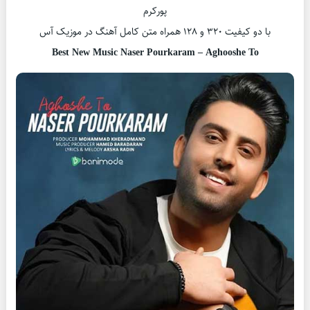
پورکرم
با دو کیفیت ۳۲۰ و ۱۲۸ همراه متن کامل آهنگ در موزیک آس
Best New Music Naser Pourkaram – Aghooshe To