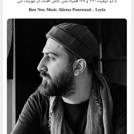
با دو کیفیت ۳۲۰ و ۱۲۸ همراه متن کامل آهنگ در موزیک آس
Best New Music Alireza Pourostad – Leyla