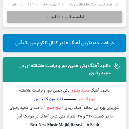
جدیدترین آهنگ ها
،
مطالب ویژه
19 بهمن 1400
423
0 نظر
ادامه مطلب + دانلود ...
دریافت جدیدترین آهنگ ها در کانال تلگرام موزیک آس
دانلود آهنگ یکی همین دور و براست عاشقته ای دل
مجید رضوی
دانلود آهنگ
مجید رضوی
یکی همین دور و براست عاشقته
موزیک آس
▬▬▬
فقط موزیک خاص
سورپرایز ویژه این لحظه آهنگ زیبای ”
پنج صبح
” با صدای مجید رضوی
با دو کیفیت ۳۲۰ و ۱۲۸ همراه متن کامل آهنگ در موزیک آس
Best New Music Majid Razavi – 5 Sobh