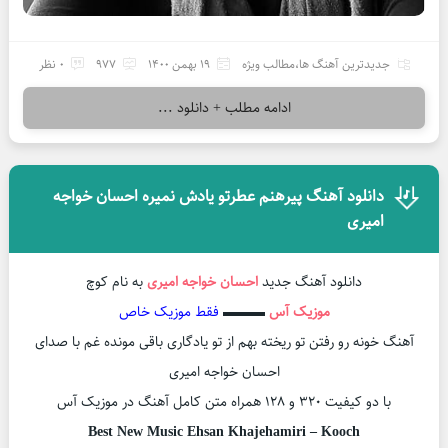
جدیدترین آهنگ ها
،
مطالب ویژه
19 بهمن 1400
977
0 نظر
ادامه مطلب + دانلود ...
دانلود آهنگ پیرهنم عطرتو یادش نمیره احسان خواجه
امیری
دانلود آهنگ جدید
احسان خواجه امیری
به نام کوچ
موزیک آس
▬▬▬
فقط موزیک خاص
آهنگ خونه رو رفتن تو ریخته بهم از تو یادگاری باقی مونده غم با صدای
احسان خواجه امیری
با دو کیفیت ۳۲۰ و ۱۲۸ همراه متن کامل آهنگ در موزیک آس
Best New Music Ehsan Khajehamiri – Kooch