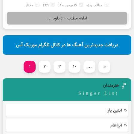
مطالب ویژه
19 بهمن 1400
439
0 نظر
ادامه مطلب + دانلود ...
دریافت جدیدترین آهنگ ها در کانال تلگرام موزیک آس
1
2
3
10
...
«
هنرمندان
Singer List
آبتین یارا
آبراهام