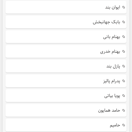
ایوان بند
بابک جهانبخش
بهنام بانی
بهنام خدری
پازل بند
پدرام پالیز
پویا بیاتی
حامد همایون
حامیم