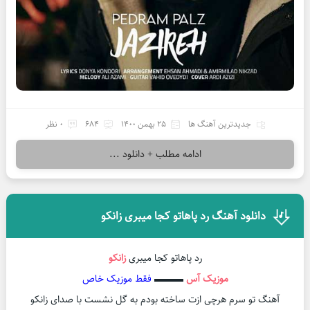
جدیدترین آهنگ ها
25 بهمن 1400
684
0 نظر
ادامه مطلب + دانلود ...
دانلود آهنگ رد پاهاتو کجا میبری زانکو
رد پاهاتو کجا میبری
زانکو
موزیک آس
▬▬▬
فقط موزیک خاص
آهنگ تو سرم هرچی ازت ساخته بودم به گل نشست با صدای زانکو