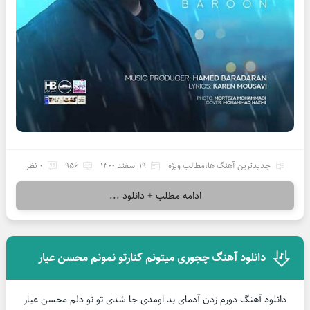
جدیدترین آهنگ ها
،
مطالب ویژه
19 اسفند 1400
956
0 نظر
ادامه مطلب + دانلود ...
دانلود آهنگ چجوری میتونم کنارتو نمونم محسن عیار
دانلود آهنگ دورم زدن آدمای بد اومدی جا شدی تو تو دلم محسن عیار