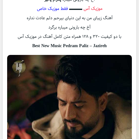
موزیک آس
▬▬▬
فقط موزیک خاص
آهنگ زیبای من به این دنیای بیرحم دلم عادت نداره
آخ چه بارونی میباره برگرد
با دو کیفیت ۳۲۰ و ۱۲۸ همراه متن کامل آهنگ در موزیک آس
Best New Music Pedram Paliz – Jazireh