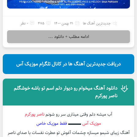
جدیدترین آهنگ ها
21 بهمن 1400
475
0 نظر
ادامه مطلب + دانلود ...
دریافت جدیدترین آهنگ ها در کانال تلگرام موزیک آس
دانلود آهنگ میخوام رو دیوار دلم اسم تو باشه خوشگلم
ناصر پورکرم
آب میشه دلم وقتی میذاری سر رو شونم
ناصر پورکرم
موزیک آس
▬▬▬
فقط موزیک خاص
آهنگ زیبای شبمو میسازه چشمات آغوش تو عطرت نفسات با صدای ناصر