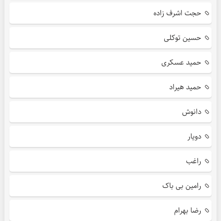
حجت اشرف زاده
حسین توکلی
حمید عسکری
حمید هیراد
دانوش
دویار
راغب
رامین بی باک
رضا بهرام