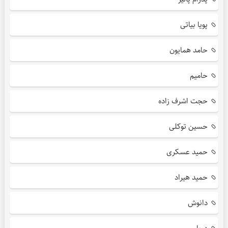
پویا بیاتی
حامد همایون
حامیم
حجت اشرف زاده
حسین توکلی
حمید عسکری
حمید هیراد
دانوش