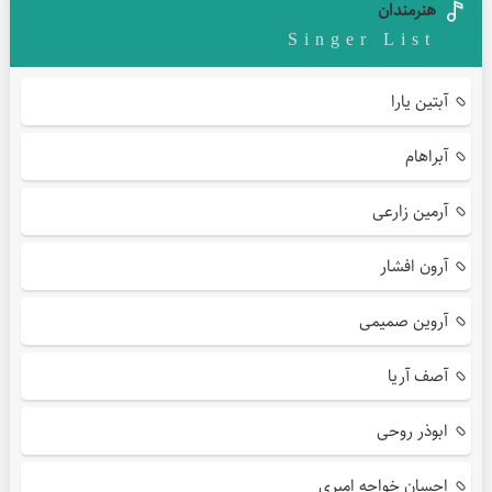
هنرمندان
Singer List
آبتین یارا
آبراهام
آرمین زارعی
آرون افشار
آروین صمیمی
آصف آریا
ابوذر روحی
احسان خواجه امیری