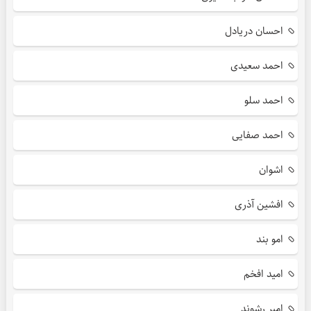
احسان دریادل
احمد سعیدی
احمد سلو
احمد صفایی
اشوان
افشین آذری
امو بند
امید افخم
امیر رشوند