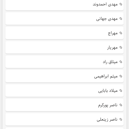
مهدی احمدوند
مهدی جهانی
مهراج
مهریار
میثاق راد
میثم ابراهیمی
میلاد بابایی
ناصر پورکرم
ناصر زینعلی