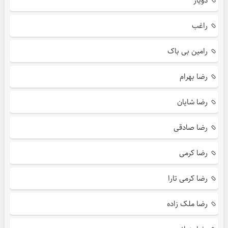
دویار
راغب
رامین بی باک
رضا بهرام
رضا شایان
رضا صادقی
رضا کرمی
رضا کرمی تارا
رضا ملک زاده