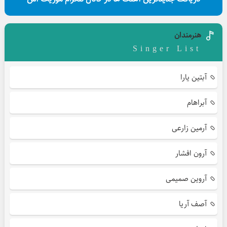
هنرمندان
Singer List
آبتین یارا
آبراهام
آرمین زارعی
آرون افشار
آروین صمیمی
آصف آریا