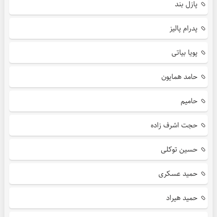
پازل بند
پدرام پالیز
پویا بیاتی
حامد همایون
حامیم
حجت اشرف زاده
حسین توکلی
حمید عسکری
حمید هیراد