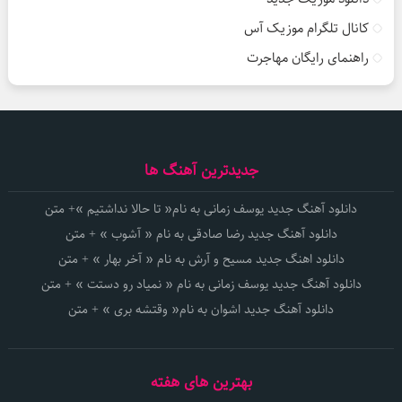
کانال تلگرام موزیک آس
راهنمای رایگان مهاجرت
جدیدترین آهنگ ها
دانلود آهنگ جدید یوسف زمانی به نام« تا حالا نداشتیم »+ متن
دانلود آهنگ جدید رضا صادقی به نام « آشوب » + متن
دانلود اهنگ جدید مسیح و آرش به نام « آخر بهار » + متن
دانلود آهنگ جدید یوسف زمانی به نام « نمیاد رو دستت » + متن
دانلود آهنگ جدید اشوان به نام« وقتشه بری » + متن
بهترین های هفته