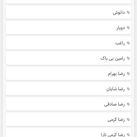
دانوش
دویار
راغب
رامین بی باک
رضا بهرام
رضا شایان
رضا صادقی
رضا کرمی
رضا کرمی تارا