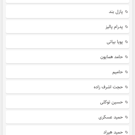
پازل بند
پدرام پالیز
پویا بیاتی
حامد همایون
حامیم
حجت اشرف زاده
حسین توکلی
حمید عسکری
حمید هیراد