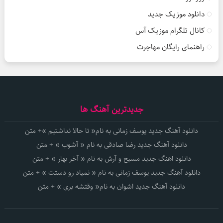
دانلود موزیک جدید
کانال تلگرام موزیک آس
راهنمای رایگان مهاجرت
جدیدترین آهنگ ها
دانلود آهنگ جدید یوسف زمانی به نام« تا حالا نداشتیم »+ متن
دانلود آهنگ جدید رضا صادقی به نام « آشوب » + متن
دانلود اهنگ جدید مسیح و آرش به نام « آخر بهار » + متن
دانلود آهنگ جدید یوسف زمانی به نام « نمیاد رو دستت » + متن
دانلود آهنگ جدید اشوان به نام« وقتشه بری » + متن