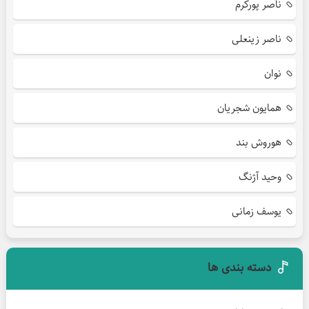
ناصر پورکرم
ناصر زینعلی
نوان
همایون شجریان
هوروش بند
وحید آژنگ
یوسف زمانی
دسته بندی ها