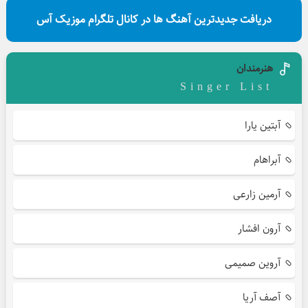
دریافت جدیدترین آهنگ ها در کانال تلگرام موزیک آس
هنرمندان
Singer List
آبتین یارا
آبراهام
آرمین زارعی
آرون افشار
آروین صمیمی
آصف آریا