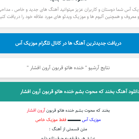
یک آس شما دوستان و کاربران عزیز میتوانید آهنگ های جدید و خاص ، مداح
 معروف و همچنین آلبوم ها و موزیک ویدئو های مورد علاقه خود را دریافت کنید
دریافت جدیدترین آهنگ ها در کانال تلگرام موزیک آس
نتایج آرشیو " خنده هاتو قربون آرون افشار "
انلود آهنگ بخند که محوت بشم خنده هاتو قربون آرون افشار
بخند که محوت بشم خنده هاتو قربون
آرون افشار
موزیک آس
▬▬▬
فقط موزیک خاص
متن قسمتی از آهنگ :
عشق هر دقیقه یه حرف تازه داره