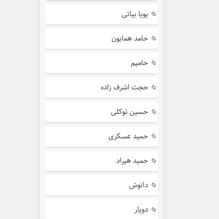
پویا بیاتی
حامد همایون
حامیم
حجت اشرف زاده
حسین توکلی
حمید عسکری
حمید هیراد
دانوش
دویار