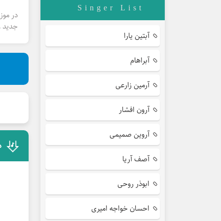
Singer List
در موز
جدید و
آبتین یارا
آبراهام
آرمین زارعی
آرون افشار
آروین صمیمی
د
آصف آریا
ابوذر روحی
احسان خواجه امیری