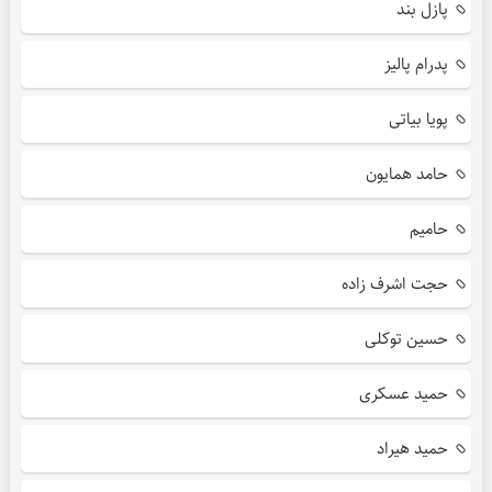
پازل بند
پدرام پالیز
پویا بیاتی
حامد همایون
حامیم
حجت اشرف زاده
حسین توکلی
حمید عسکری
حمید هیراد