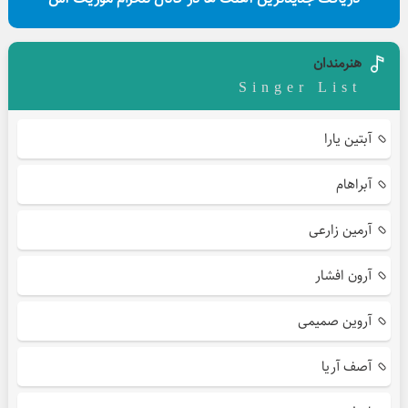
هنرمندان
Singer List
آبتین یارا
آبراهام
آرمین زارعی
آرون افشار
آروین صمیمی
آصف آریا