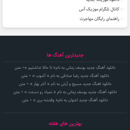
کانال تلگرام موزیک آس
راهنمای رایگان مهاجرت
جدیدترین آهنگ ها
دانلود آهنگ جدید یوسف زمانی به نام« تا حالا نداشتیم »+ متن
دانلود آهنگ جدید رضا صادقی به نام « آشوب » + متن
دانلود اهنگ جدید مسیح و آرش به نام « آخر بهار » + متن
دانلود آهنگ جدید یوسف زمانی به نام « نمیاد رو دستت » + متن
دانلود آهنگ جدید اشوان به نام« وقتشه بری » + متن
بهترین های هفته