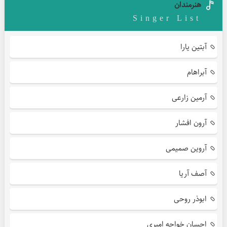
هنرمندان
Singer List
آبتین یارا
آبراهام
آرمین زارعی
آرون افشار
آروین صمیمی
آصف آریا
ابوذر روحی
احسان خواجه امیری