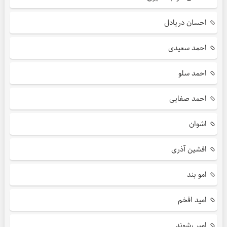
احسان دریادل
احمد سعیدی
احمد سلو
احمد صفایی
اشوان
افشین آذری
امو بند
امید افخم
امیر رشوند