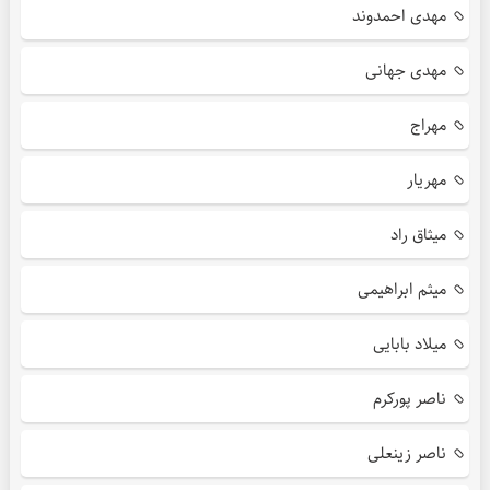
مهدی احمدوند
مهدی جهانی
مهراج
مهریار
میثاق راد
میثم ابراهیمی
میلاد بابایی
ناصر پورکرم
ناصر زینعلی