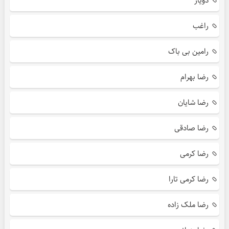
دویار
راغب
رامین بی باک
رضا بهرام
رضا شایان
رضا صادقی
رضا کرمی
رضا کرمی تارا
رضا ملک زاده