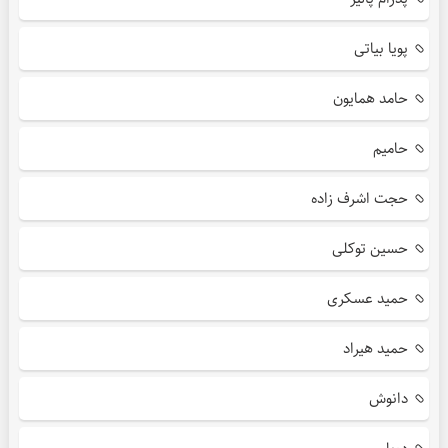
پویا بیاتی
حامد همایون
حامیم
حجت اشرف زاده
حسین توکلی
حمید عسکری
حمید هیراد
دانوش