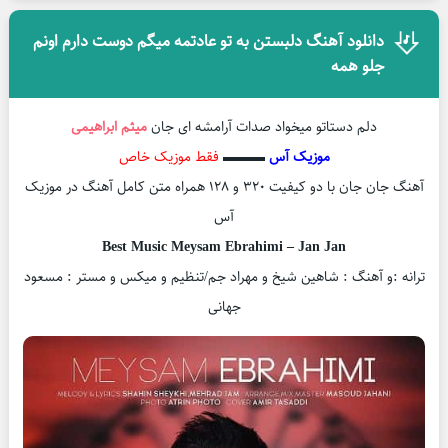
دانلود آهنگ دلبستن به تو عادتمه میگم دوست دارم اونم
جلو همه
دلم دستاتو میخواد صدات آرامشه ای جان
میثم ابراهیمی
موزیک آس
▬▬▬
فقط موزیک خاص
آهنگ جان جان با دو کیفیت ۳۲۰ و ۱۲۸ همراه متن کامل آهنگ در موزیک
آس
Best Music Meysam Ebrahimi – Jan Jan
ترانه :و آهنگ : شاهین شیخ و مهراد جم/تنظیم و میکس و مستر : مسعود
جهانی