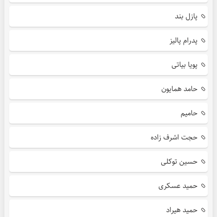
پازل بند
پدرام پالیز
پویا بیاتی
حامد همایون
حامیم
حجت اشرف زاده
حسین توکلی
حمید عسکری
حمید هیراد