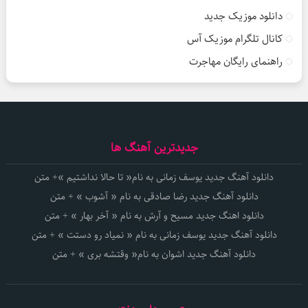
دانلود موزیک جدید
کانال تلگرام موزیک آس
راهنمای رایگان مهاجرت
جدیدترین آهنگ ها
دانلود آهنگ جدید یوسف زمانی به نام« تا حالا نداشتیم »+ متن
دانلود آهنگ جدید رضا صادقی به نام « آشوب » + متن
دانلود اهنگ جدید مسیح و آرش به نام « آخر بهار » + متن
دانلود آهنگ جدید یوسف زمانی به نام « نمیاد رو دستت » + متن
دانلود آهنگ جدید اشوان به نام« وقتشه بری » + متن