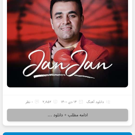
دانلود آهنگ
14 دی 1400
2,852
0 نظر
ادامه مطلب + دانلود ...