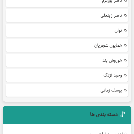
ناصر پورکرم
ناصر زینعلی
نوان
همایون شجریان
هوروش بند
وحید آژنگ
یوسف زمانی
دسته بندی ها