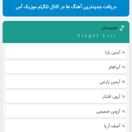
دریافت جدیدترین آهنگ ها در کانال تلگرام موزیک آس
هنرمندان
Singer List
آبتین یارا
آبراهام
آرمین زارعی
آرون افشار
آروین صمیمی
آصف آریا