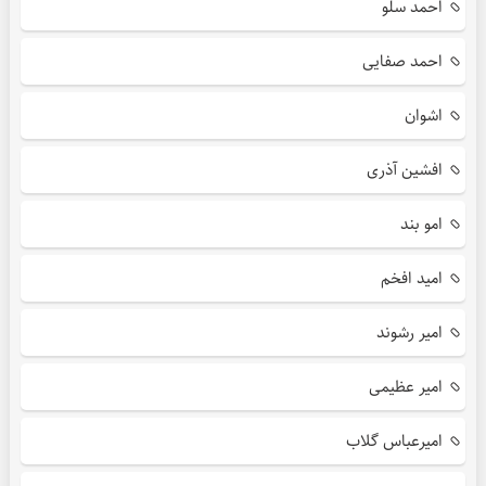
احمد سلو
احمد صفایی
اشوان
افشین آذری
امو بند
امید افخم
امیر رشوند
امیر عظیمی
امیرعباس گلاب