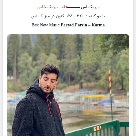
موزیک آس
▬▬▬
فقط موزیک خاص
با دو کیفیت ۳۲۰ و ۱۲۸ اکنون در موزیک آس
Best New Music
Farzad Farzin – Karma