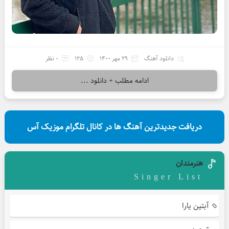
دانلود آهنگ
29 مهر 1400
125
0 نظر
ادامه مطلب + دانلود ...
دریافت جدیدترین آهنگ ها در کانال تلگرام موزیک آس
هنرمندان
Singer List
آبتین یارا