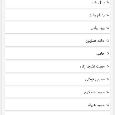
پازل بند
پدرام پالیز
پویا بیاتی
حامد همایون
حامیم
حجت اشرف زاده
حسین توکلی
حمید عسکری
حمید هیراد