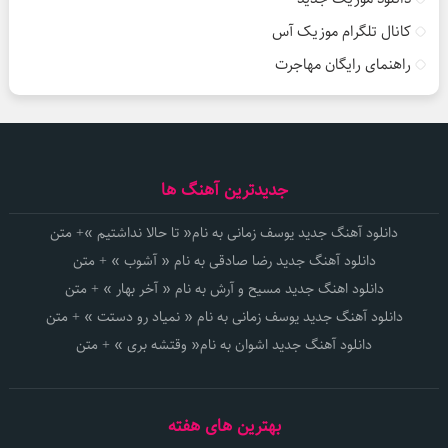
کانال تلگرام موزیک آس
راهنمای رایگان مهاجرت
جدیدترین آهنگ ها
دانلود آهنگ جدید یوسف زمانی به نام« تا حالا نداشتیم »+ متن
دانلود آهنگ جدید رضا صادقی به نام « آشوب » + متن
دانلود اهنگ جدید مسیح و آرش به نام « آخر بهار » + متن
دانلود آهنگ جدید یوسف زمانی به نام « نمیاد رو دستت » + متن
دانلود آهنگ جدید اشوان به نام« وقتشه بری » + متن
بهترین های هفته