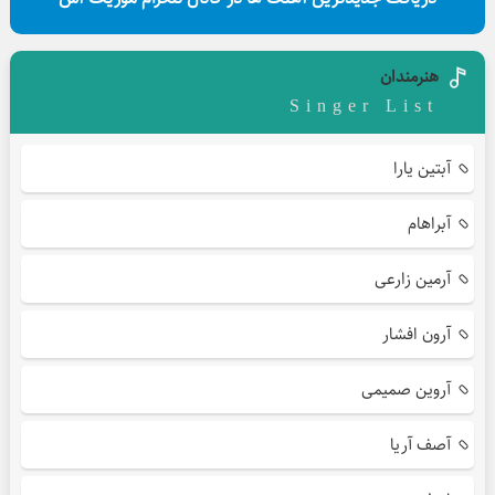
هنرمندان
Singer List
آبتین یارا
آبراهام
آرمین زارعی
آرون افشار
آروین صمیمی
آصف آریا