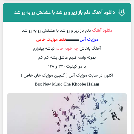
دانلود آهنگ دلم باز زیر و رو شد با عشقش رو به رو شد
دانلود آهنگ
دلم باز زیر و رو شد با عشقش رو به رو شد
موزیک آس
▬▬▬
فقط موزیک خاص
آهنگ باهاش
چه خوبه حالم
نباشه بیقرارم
بمونه واسه قلبم عاشق بشه کم کم
با دو کیفیت 320 و 128
اکنون در سایت موزیک آس ( گلچین موزیک های خاص )
Best New Music
Che Khoobe Halam