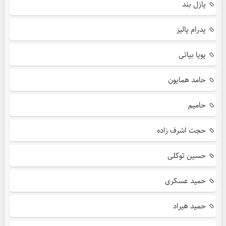
پازل بند
پدرام پالیز
پویا بیاتی
حامد همایون
حامیم
حجت اشرف زاده
حسین توکلی
حمید عسکری
حمید هیراد