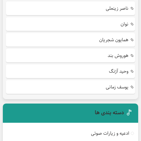
ناصر زینعلی
نوان
همایون شجریان
هوروش بند
وحید آژنگ
یوسف زمانی
دسته بندی ها
ادعیه و زیارات صوتی