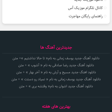
کانال تلگرام موزیک آس
راهنمای رایگان مهاجرت
جدیدترین آهنگ ها
دانلود آهنگ جدید یوسف زمانی به نام« تا حالا نداشتیم »+ متن
دانلود آهنگ جدید رضا صادقی به نام « آشوب » + متن
دانلود اهنگ جدید مسیح و آرش به نام « آخر بهار » + متن
دانلود آهنگ جدید یوسف زمانی به نام « نمیاد رو دستت » + متن
دانلود آهنگ جدید اشوان به نام« وقتشه بری » + متن
بهترین های هفته