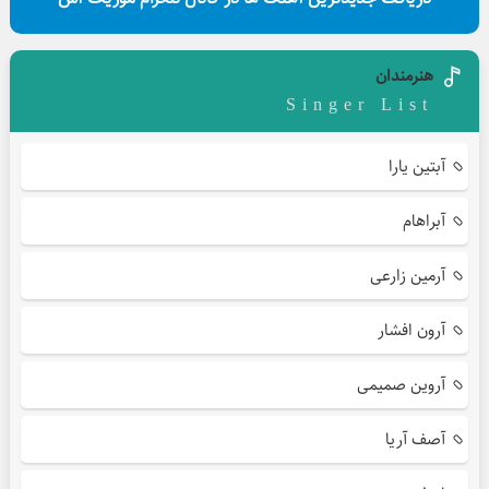
هنرمندان
Singer List
آبتین یارا
آبراهام
آرمین زارعی
آرون افشار
آروین صمیمی
آصف آریا